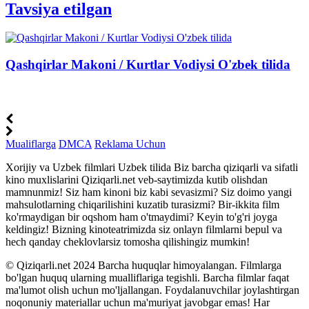
Tavsiya etilgan
Qashqirlar Makoni / Kurtlar Vodiysi O'zbek tilida
Mualiflarga
DMCA
Reklama Uchun
Xorijiy va Uzbek filmlari Uzbek tilida Biz barcha qiziqarli va sifatli
kino muxlislarini Qiziqarli.net veb-saytimizda kutib olishdan
mamnunmiz! Siz ham kinoni biz kabi sevasizmi? Siz doimo yangi
mahsulotlarning chiqarilishini kuzatib turasizmi? Bir-ikkita film
ko'rmaydigan bir oqshom ham o'tmaydimi? Keyin to'g'ri joyga
keldingiz! Bizning kinoteatrimizda siz onlayn filmlarni bepul va
hech qanday cheklovlarsiz tomosha qilishingiz mumkin!
© Qiziqarli.net 2024 Barcha huquqlar himoyalangan. Filmlarga
bo'lgan huquq ularning mualliflariga tegishli. Barcha filmlar faqat
ma'lumot olish uchun mo'ljallangan. Foydalanuvchilar joylashtirgan
noqonuniy materiallar uchun ma'muriyat javobgar emas! Har