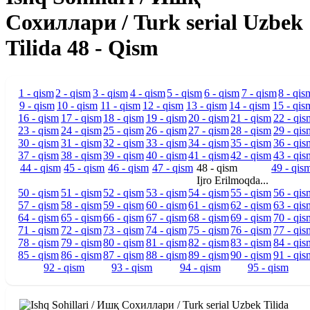
Сохиллари / Turk serial Uzbek
Tilida 48 - Qism
1 - qism
2 - qism
3 - qism
4 - qism
5 - qism
6 - qism
7 - qism
8 - qis
9 - qism
10 - qism
11 - qism
12 - qism
13 - qism
14 - qism
15 - qis
16 - qism
17 - qism
18 - qism
19 - qism
20 - qism
21 - qism
22 - qis
23 - qism
24 - qism
25 - qism
26 - qism
27 - qism
28 - qism
29 - qis
30 - qism
31 - qism
32 - qism
33 - qism
34 - qism
35 - qism
36 - qis
37 - qism
38 - qism
39 - qism
40 - qism
41 - qism
42 - qism
43 - qis
44 - qism
45 - qism
46 - qism
47 - qism
48 - qism
49 - qis
Ijro Erilmoqda...
50 - qism
51 - qism
52 - qism
53 - qism
54 - qism
55 - qism
56 - qis
57 - qism
58 - qism
59 - qism
60 - qism
61 - qism
62 - qism
63 - qis
64 - qism
65 - qism
66 - qism
67 - qism
68 - qism
69 - qism
70 - qis
71 - qism
72 - qism
73 - qism
74 - qism
75 - qism
76 - qism
77 - qis
78 - qism
79 - qism
80 - qism
81 - qism
82 - qism
83 - qism
84 - qis
85 - qism
86 - qism
87 - qism
88 - qism
89 - qism
90 - qism
91 - qis
92 - qism
93 - qism
94 - qism
95 - qism