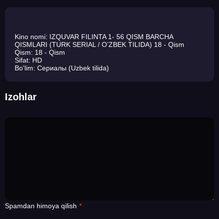
Kino nomi: IZQUVAR FILINTA 1- 56 QISM BARCHA
QISMLARI (TURK SERIAL / O’ZBEK TILIDA) 18 - Qism
Qism: 18 - Qism
Sifat: HD
Bo'lim: Сериалы (Uzbek tilida)
Izohlar
Spamdan himoya qilish