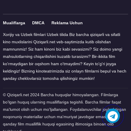
Mualiflarga
DMCA
Reklama Uchun
Xorijiy va Uzbek filmlari Uzbek tilida Biz barcha qiziqarli va sifatli
kino muxlislarini Qiziqarli.net veb-saytimizda kutib olishdan
mamnunmiz! Siz ham kinoni biz kabi sevasizmi? Siz doimo yangi
mahsulotlarning chiqarilishini kuzatib turasizmi? Bir-ikkita film
ko'rmaydigan bir oqshom ham o'tmaydimi? Keyin to'g'ri joyga
keldingiz! Bizning kinoteatrimizda siz onlayn filmlarni bepul va hech
qanday cheklovlarsiz tomosha qilishingiz mumkin!
© Qiziqarli.net 2024 Barcha huquqlar himoyalangan. Filmlarga
bo'lgan huquq ularning mualliflariga tegishli. Barcha filmlar faqat
ma'lumot olish uchun mo'ljallangan. Foydalanuvchilar joylashtirgan
noqonuniy materiallar uchun ma'muriyat javobgar emas! Har
qanday film mualliflik huquqi egasining iltimosiga binoan olib