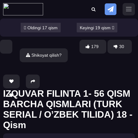
Oldingi 17 qism
Keyingi 19 qism
179
30
Shikoyat qilish?
IZQUVAR FILINTA 1- 56 QISM
BARCHA QISMLARI (TURK
SERIAL / O’ZBEK TILIDA) 18 -
Qism