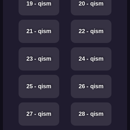
19 - qism
20 - qism
21 - qism
22 - qism
23 - qism
24 - qism
25 - qism
26 - qism
27 - qism
28 - qism