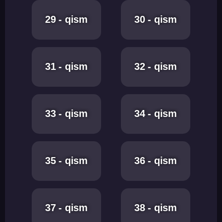
29 - qism
30 - qism
31 - qism
32 - qism
33 - qism
34 - qism
35 - qism
36 - qism
37 - qism
38 - qism