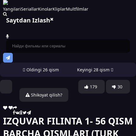
Yangilari
Seriallar
Kinolar
Kliplar
Multfilmlar
Saytdan Izlash
Oldingi 26 qism
Keyingi 28 qism
179
30
Shikoyat qilish?
IZQUVAR FILINTA 1- 56 QISM
BARCHA QISMLARI (TURK