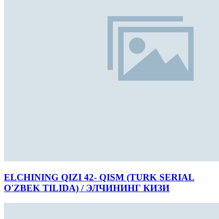
ELCHINING QIZI 42- QISM (TURK SERIAL
O'ZBEK TILIDA) / ЭЛЧИНИНГ КИЗИ