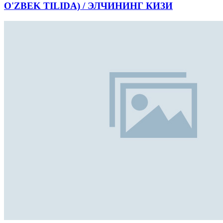
O'ZBEK TILIDA) / ЭЛЧИНИНГ КИЗИ