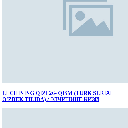
ELCHINING QIZI 26- QISM (TURK SERIAL
O'ZBEK TILIDA) / ЭЛЧИНИНГ КИЗИ