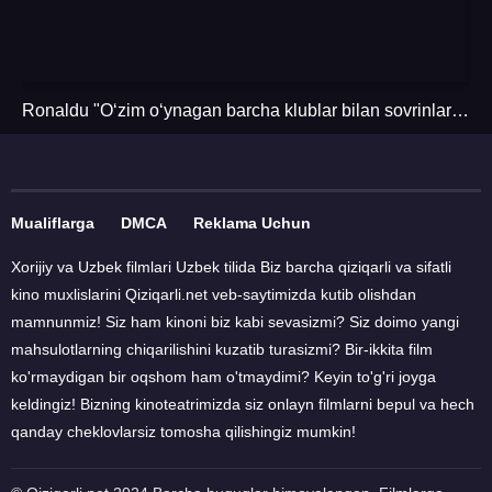
Ronaldu "O‘zim o‘ynagan barcha klublar bilan sovrinlar yutdim. Ammo orzum...
Ja
Mualiflarga
DMCA
Reklama Uchun
Xorijiy va Uzbek filmlari Uzbek tilida Biz barcha qiziqarli va sifatli
kino muxlislarini Qiziqarli.net veb-saytimizda kutib olishdan
mamnunmiz! Siz ham kinoni biz kabi sevasizmi? Siz doimo yangi
mahsulotlarning chiqarilishini kuzatib turasizmi? Bir-ikkita film
ko'rmaydigan bir oqshom ham o'tmaydimi? Keyin to'g'ri joyga
keldingiz! Bizning kinoteatrimizda siz onlayn filmlarni bepul va hech
qanday cheklovlarsiz tomosha qilishingiz mumkin!