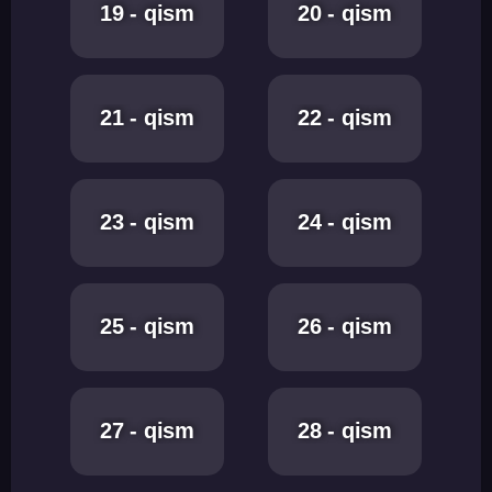
19 - qism
20 - qism
21 - qism
22 - qism
23 - qism
24 - qism
25 - qism
26 - qism
27 - qism
28 - qism