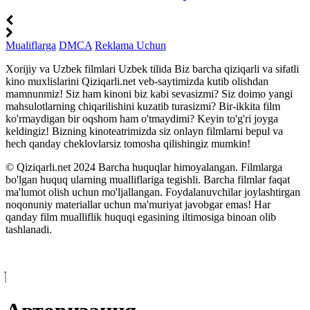
Mualiflarga
DMCA
Reklama Uchun
Xorijiy va Uzbek filmlari Uzbek tilida Biz barcha qiziqarli va sifatli
kino muxlislarini Qiziqarli.net veb-saytimizda kutib olishdan
mamnunmiz! Siz ham kinoni biz kabi sevasizmi? Siz doimo yangi
mahsulotlarning chiqarilishini kuzatib turasizmi? Bir-ikkita film
ko'rmaydigan bir oqshom ham o'tmaydimi? Keyin to'g'ri joyga
keldingiz! Bizning kinoteatrimizda siz onlayn filmlarni bepul va
hech qanday cheklovlarsiz tomosha qilishingiz mumkin!
© Qiziqarli.net 2024 Barcha huquqlar himoyalangan. Filmlarga
bo'lgan huquq ularning mualliflariga tegishli. Barcha filmlar faqat
ma'lumot olish uchun mo'ljallangan. Foydalanuvchilar joylashtirgan
noqonuniy materiallar uchun ma'muriyat javobgar emas! Har
qanday film mualliflik huquqi egasining iltimosiga binoan olib
tashlanadi.