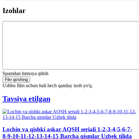
Izohlar
Spamdan himoya qilish
Fikr qo'shing
Ushbu film uchun hali hech qanday izoh yo'q.
Tavsiya etilgan
Lochin va qishki askar AQSH seriali 1-2-3-4-5-6-7-
Q
8-9-10-11-12-13-14-15 Barcha qismlar Uzbek tilida