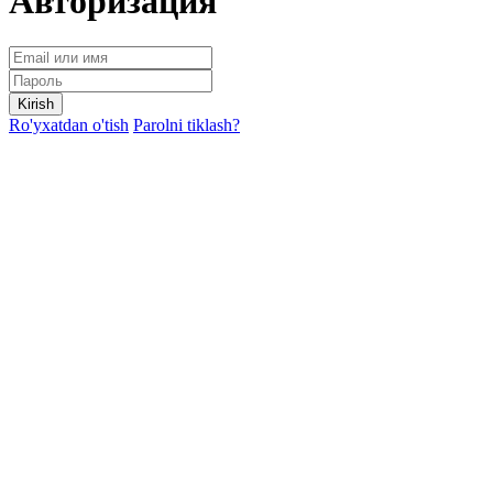
Авторизация
Kirish
Ro'yxatdan o'tish
Parolni tiklash?