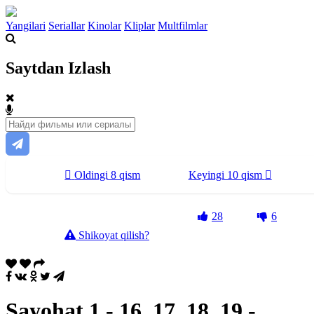
Yangilari
Seriallar
Kinolar
Kliplar
Multfilmlar
Saytdan Izlash
Oldingi 8 qism
Keyingi 10 qism
28
6
Shikoyat qilish?
Sayohat 1 - 16, 17, 18, 19 -