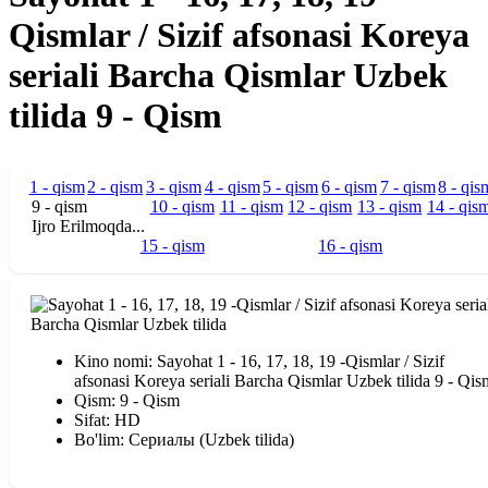
Qismlar / Sizif afsonasi Koreya
seriali Barcha Qismlar Uzbek
tilida 9 - Qism
1 - qism
2 - qism
3 - qism
4 - qism
5 - qism
6 - qism
7 - qism
8 - qis
9 - qism
10 - qism
11 - qism
12 - qism
13 - qism
14 - qis
Ijro Erilmoqda...
15 - qism
16 - qism
Kino nomi: Sayohat 1 - 16, 17, 18, 19 -Qismlar / Sizif
afsonasi Koreya seriali Barcha Qismlar Uzbek tilida 9 - Qis
Qism: 9 - Qism
Sifat: HD
Bo'lim: Сериалы (Uzbek tilida)