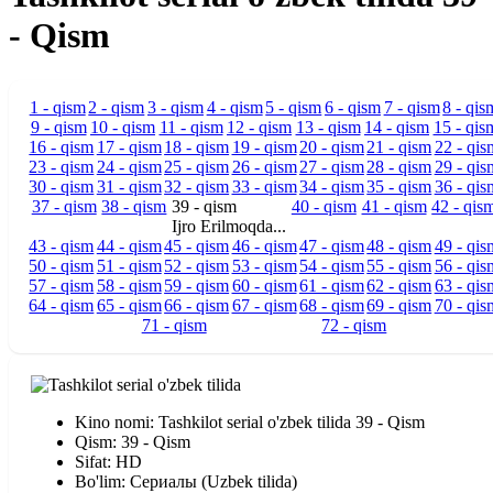
- Qism
1 - qism
2 - qism
3 - qism
4 - qism
5 - qism
6 - qism
7 - qism
8 - qis
9 - qism
10 - qism
11 - qism
12 - qism
13 - qism
14 - qism
15 - qis
16 - qism
17 - qism
18 - qism
19 - qism
20 - qism
21 - qism
22 - qis
23 - qism
24 - qism
25 - qism
26 - qism
27 - qism
28 - qism
29 - qis
30 - qism
31 - qism
32 - qism
33 - qism
34 - qism
35 - qism
36 - qis
37 - qism
38 - qism
39 - qism
40 - qism
41 - qism
42 - qis
Ijro Erilmoqda...
43 - qism
44 - qism
45 - qism
46 - qism
47 - qism
48 - qism
49 - qis
50 - qism
51 - qism
52 - qism
53 - qism
54 - qism
55 - qism
56 - qis
57 - qism
58 - qism
59 - qism
60 - qism
61 - qism
62 - qism
63 - qis
64 - qism
65 - qism
66 - qism
67 - qism
68 - qism
69 - qism
70 - qis
71 - qism
72 - qism
Kino nomi: Tashkilot serial o'zbek tilida 39 - Qism
Qism: 39 - Qism
Sifat: HD
Bo'lim: Сериалы (Uzbek tilida)