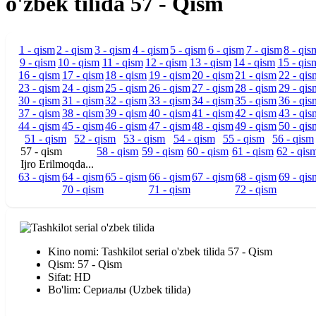
o'zbek tilida 57 - Qism
1 - qism
2 - qism
3 - qism
4 - qism
5 - qism
6 - qism
7 - qism
8 - qis
9 - qism
10 - qism
11 - qism
12 - qism
13 - qism
14 - qism
15 - qis
16 - qism
17 - qism
18 - qism
19 - qism
20 - qism
21 - qism
22 - qis
23 - qism
24 - qism
25 - qism
26 - qism
27 - qism
28 - qism
29 - qis
30 - qism
31 - qism
32 - qism
33 - qism
34 - qism
35 - qism
36 - qis
37 - qism
38 - qism
39 - qism
40 - qism
41 - qism
42 - qism
43 - qis
44 - qism
45 - qism
46 - qism
47 - qism
48 - qism
49 - qism
50 - qis
51 - qism
52 - qism
53 - qism
54 - qism
55 - qism
56 - qism
57 - qism
58 - qism
59 - qism
60 - qism
61 - qism
62 - qis
Ijro Erilmoqda...
63 - qism
64 - qism
65 - qism
66 - qism
67 - qism
68 - qism
69 - qis
70 - qism
71 - qism
72 - qism
Kino nomi: Tashkilot serial o'zbek tilida 57 - Qism
Qism: 57 - Qism
Sifat: HD
Bo'lim: Сериалы (Uzbek tilida)