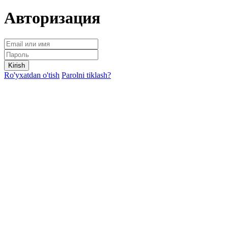
Авторизация
Kirish
Ro'yxatdan o'tish
Parolni tiklash?