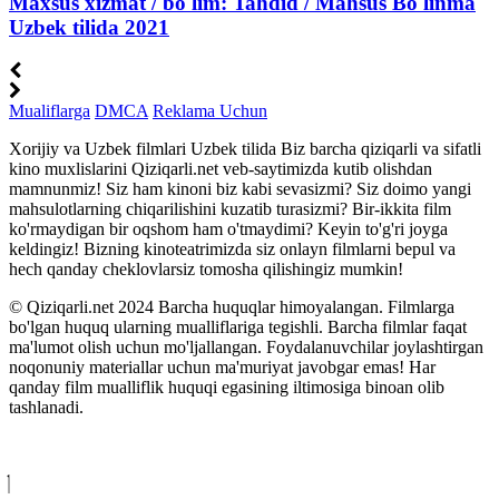
Maxsus xizmat / bo'lim: Tahdid / Mahsus Bo'linma
J
Uzbek tilida 2021
Mualiflarga
DMCA
Reklama Uchun
Xorijiy va Uzbek filmlari Uzbek tilida Biz barcha qiziqarli va sifatli
kino muxlislarini Qiziqarli.net veb-saytimizda kutib olishdan
mamnunmiz! Siz ham kinoni biz kabi sevasizmi? Siz doimo yangi
mahsulotlarning chiqarilishini kuzatib turasizmi? Bir-ikkita film
ko'rmaydigan bir oqshom ham o'tmaydimi? Keyin to'g'ri joyga
keldingiz! Bizning kinoteatrimizda siz onlayn filmlarni bepul va
hech qanday cheklovlarsiz tomosha qilishingiz mumkin!
© Qiziqarli.net 2024 Barcha huquqlar himoyalangan. Filmlarga
bo'lgan huquq ularning mualliflariga tegishli. Barcha filmlar faqat
ma'lumot olish uchun mo'ljallangan. Foydalanuvchilar joylashtirgan
noqonuniy materiallar uchun ma'muriyat javobgar emas! Har
qanday film mualliflik huquqi egasining iltimosiga binoan olib
tashlanadi.