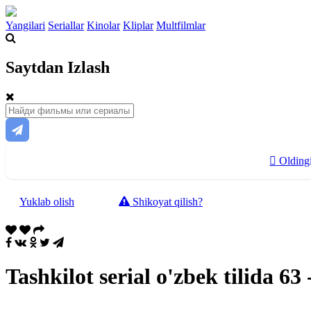
Yangilari
Seriallar
Kinolar
Kliplar
Multfilmlar
Saytdan Izlash
Olding
Yuklab olish
Shikoyat qilish?
Tashkilot serial o'zbek tilida 63