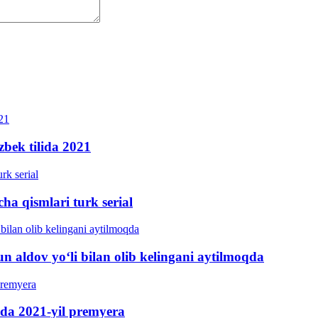
bek tilida 2021
cha qismlari turk serial
n aldov yo‘li bilan olib kelingani aytilmoqda
ida 2021-yil premyera