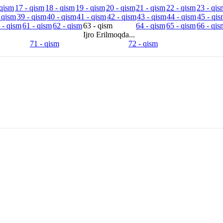
 qism
17 - qism
18 - qism
19 - qism
20 - qism
21 - qism
22 - qism
23 - qis
 qism
39 - qism
40 - qism
41 - qism
42 - qism
43 - qism
44 - qism
45 - qis
 - qism
61 - qism
62 - qism
63 - qism
64 - qism
65 - qism
66 - qis
Ijro Erilmoqda...
71 - qism
72 - qism