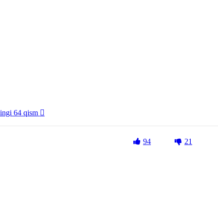
ingi 64 qism
94
21