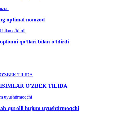
eng optimal nomzod
plonni qo‘llari bilan o‘ldirdi
SIMLAR O'ZBEK TILIDA
lab qurolli hujum uyushtirmoqchi