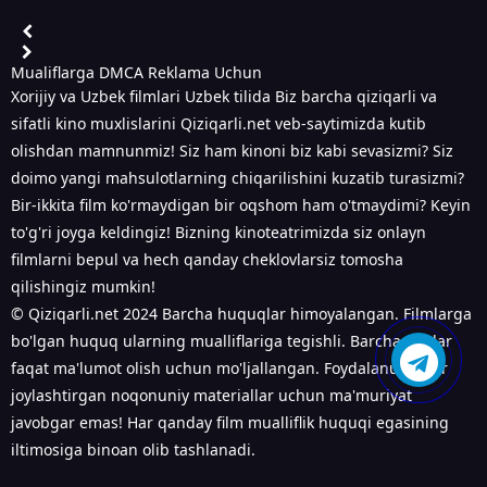
Mualiflarga
DMCA
Reklama Uchun
Xorijiy va Uzbek filmlari Uzbek tilida Biz barcha qiziqarli va
sifatli kino muxlislarini Qiziqarli.net veb-saytimizda kutib
olishdan mamnunmiz! Siz ham kinoni biz kabi sevasizmi? Siz
doimo yangi mahsulotlarning chiqarilishini kuzatib turasizmi?
Bir-ikkita film ko'rmaydigan bir oqshom ham o'tmaydimi? Keyin
to'g'ri joyga keldingiz! Bizning kinoteatrimizda siz onlayn
filmlarni bepul va hech qanday cheklovlarsiz tomosha
qilishingiz mumkin!
© Qiziqarli.net 2024 Barcha huquqlar himoyalangan. Filmlarga
bo'lgan huquq ularning mualliflariga tegishli. Barcha filmlar
faqat ma'lumot olish uchun mo'ljallangan. Foydalanuvchilar
joylashtirgan noqonuniy materiallar uchun ma'muriyat
javobgar emas! Har qanday film mualliflik huquqi egasining
iltimosiga binoan olib tashlanadi.