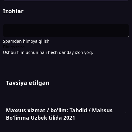
Izohlar
Spamdan himoya qilish
Fikr qo'shing
Ushbu film uchun hali hech qanday izoh yo'q.
Tavsiya etilgan
Maxsus xizmat / bo'lim: Tahdid / Mahsus
Ja
Bo'linma Uzbek tilida 2021
ti