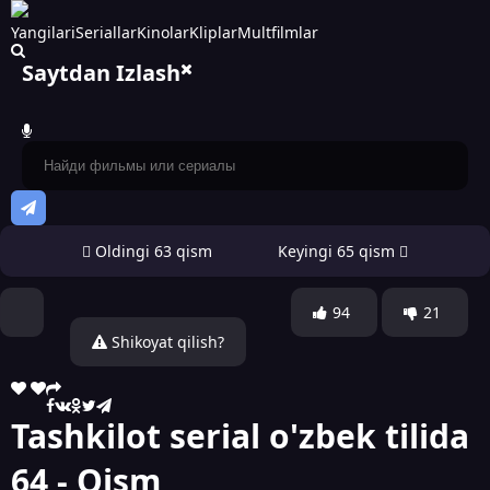
Yangilari
Seriallar
Kinolar
Kliplar
Multfilmlar
Saytdan Izlash
Oldingi 63 qism
Keyingi 65 qism
94
21
Shikoyat qilish?
Tashkilot serial o'zbek tilida
64 - Qism