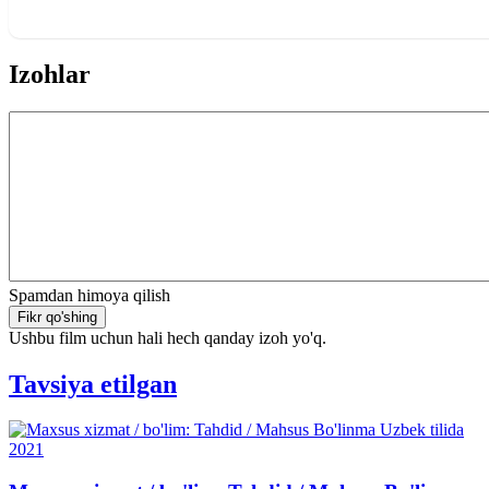
Izohlar
Spamdan himoya qilish
Fikr qo'shing
Ushbu film uchun hali hech qanday izoh yo'q.
Tavsiya etilgan