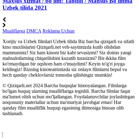
Maxsus xizmat / bo'lim: Tahdid / Mahsus Bo'linma
J
Uzbek tilida 2021
Mualiflarga
DMCA
Reklama Uchun
Xorijiy va Uzbek filmlari Uzbek tilida Biz barcha qiziqarli va sifatli
kino muxlislarini Qiziqarli.net veb-saytimizda kutib olishdan
mamnunmiz! Siz ham kinoni biz kabi sevasizmi? Siz doimo yangi
mahsulotlarning chiqarilishini kuzatib turasizmi? Bir-ikkita film
ko'rmaydigan bir oqshom ham o'tmaydimi? Keyin to'g'ri joyga
keldingiz! Bizning kinoteatrimizda siz onlayn filmlarni bepul va
hech qanday cheklovlarsiz tomosha qilishingiz mumkin!
© Qiziqarli.net 2024 Barcha huquqlar himoyalangan. Filmlarga
bo'lgan huquq ularning mualliflariga tegishli. Barcha filmlar faqat
ma'lumot olish uchun mo'ljallangan. Foydalanuvchilar joylashtirgan
noqonuniy materiallar uchun ma'muriyat javobgar emas! Har
qanday film mualliflik huquqi egasining iltimosiga binoan olib
tashlanadi.