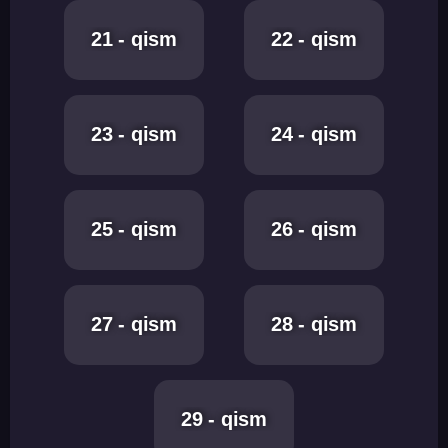
21 - qism
22 - qism
23 - qism
24 - qism
25 - qism
26 - qism
27 - qism
28 - qism
29 - qism