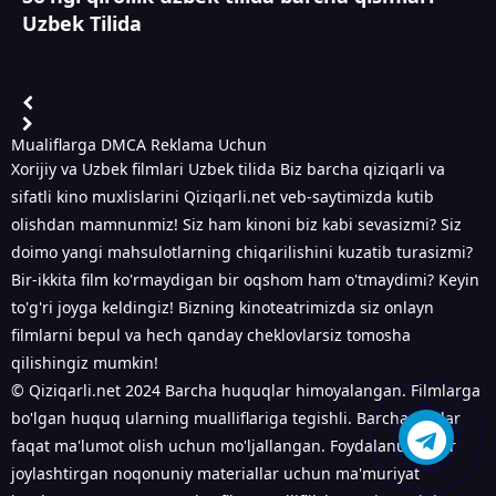
Uzbek Tilida
ba
Mualiflarga
DMCA
Reklama Uchun
Xorijiy va Uzbek filmlari Uzbek tilida Biz barcha qiziqarli va
sifatli kino muxlislarini Qiziqarli.net veb-saytimizda kutib
olishdan mamnunmiz! Siz ham kinoni biz kabi sevasizmi? Siz
doimo yangi mahsulotlarning chiqarilishini kuzatib turasizmi?
Bir-ikkita film ko'rmaydigan bir oqshom ham o'tmaydimi? Keyin
to'g'ri joyga keldingiz! Bizning kinoteatrimizda siz onlayn
filmlarni bepul va hech qanday cheklovlarsiz tomosha
qilishingiz mumkin!
© Qiziqarli.net 2024 Barcha huquqlar himoyalangan. Filmlarga
bo'lgan huquq ularning mualliflariga tegishli. Barcha filmlar
faqat ma'lumot olish uchun mo'ljallangan. Foydalanuvchilar
joylashtirgan noqonuniy materiallar uchun ma'muriyat