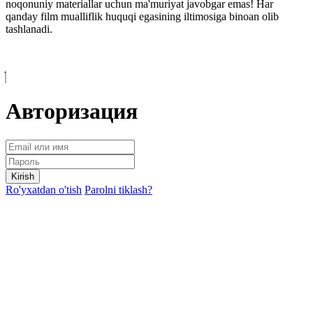
noqonuniy materiallar uchun ma'muriyat javobgar emas! Har
qanday film mualliflik huquqi egasining iltimosiga binoan olib
tashlanadi.
Авторизация
Kirish
Ro'yxatdan o'tish
Parolni tiklash?