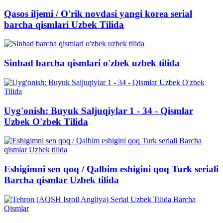
Qasos iljemi / O'rik novdasi yangi korea serial
barcha qismlari Uzbek Tilida
Sinbad barcha qismlari o'zbek uzbek tilida
Uyg'onish: Buyuk Saljuqiylar 1 - 34 - Qismlar
Uzbek O'zbek Tilida
Eshigimni sen qoq / Qalbim eshigini qoq Turk seriali
Barcha qismlar Uzbek tilida