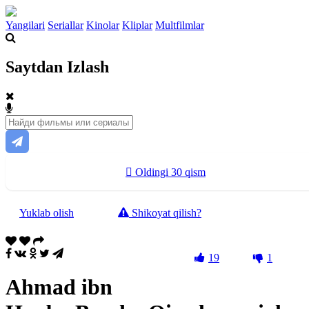
Yangilari
Seriallar
Kinolar
Kliplar
Multfilmlar
Saytdan Izlash
Oldingi 30 qism
Yuklab olish
Shikoyat qilish?
19
1
Ahmad ibn