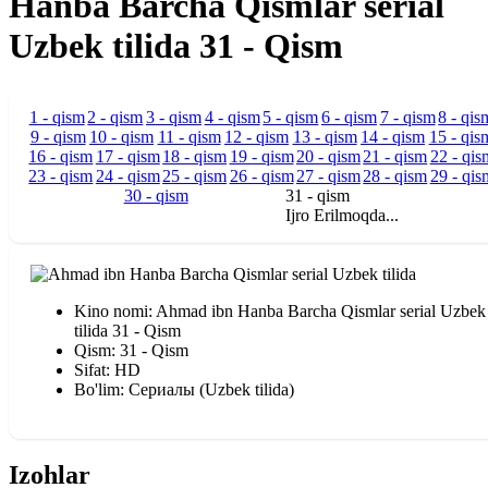
Hanba Barcha Qismlar serial
Uzbek tilida 31 - Qism
1 - qism
2 - qism
3 - qism
4 - qism
5 - qism
6 - qism
7 - qism
8 - qis
9 - qism
10 - qism
11 - qism
12 - qism
13 - qism
14 - qism
15 - qis
16 - qism
17 - qism
18 - qism
19 - qism
20 - qism
21 - qism
22 - qis
23 - qism
24 - qism
25 - qism
26 - qism
27 - qism
28 - qism
29 - qis
30 - qism
31 - qism
Ijro Erilmoqda...
Kino nomi: Ahmad ibn Hanba Barcha Qismlar serial Uzbek
tilida 31 - Qism
Qism: 31 - Qism
Sifat: HD
Bo'lim: Сериалы (Uzbek tilida)
Izohlar