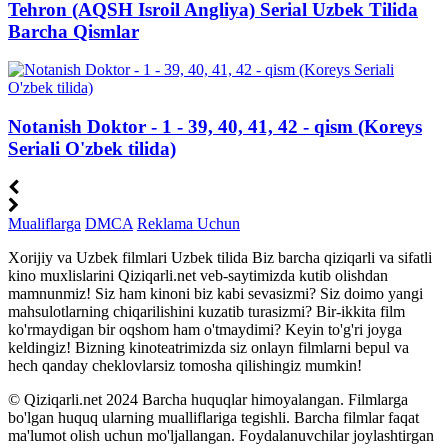
Tehron (AQSH Isroil Angliya) Serial Uzbek Tilida
Barcha Qismlar
Notanish Doktor - 1 - 39, 40, 41, 42 - qism (Koreys
Seriali O'zbek tilida)
Mualiflarga
DMCA
Reklama Uchun
Xorijiy va Uzbek filmlari Uzbek tilida Biz barcha qiziqarli va sifatli
kino muxlislarini Qiziqarli.net veb-saytimizda kutib olishdan
mamnunmiz! Siz ham kinoni biz kabi sevasizmi? Siz doimo yangi
mahsulotlarning chiqarilishini kuzatib turasizmi? Bir-ikkita film
ko'rmaydigan bir oqshom ham o'tmaydimi? Keyin to'g'ri joyga
keldingiz! Bizning kinoteatrimizda siz onlayn filmlarni bepul va
hech qanday cheklovlarsiz tomosha qilishingiz mumkin!
© Qiziqarli.net 2024 Barcha huquqlar himoyalangan. Filmlarga
bo'lgan huquq ularning mualliflariga tegishli. Barcha filmlar faqat
ma'lumot olish uchun mo'ljallangan. Foydalanuvchilar joylashtirgan