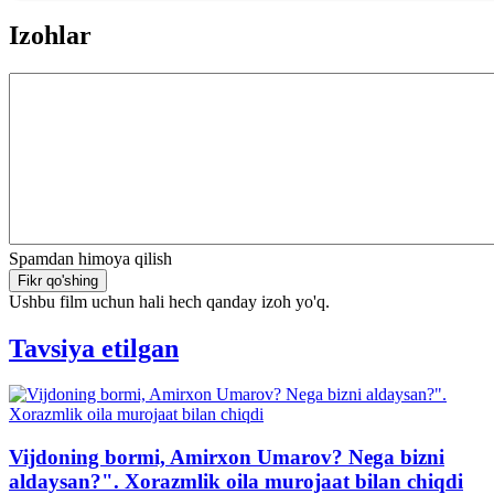
Izohlar
Spamdan himoya qilish
Fikr qo'shing
Ushbu film uchun hali hech qanday izoh yo'q.
Tavsiya etilgan
Vijdoning bormi, Amirxon Umarov? Nega bizni
aldaysan?". Xorazmlik oila murojaat bilan chiqdi