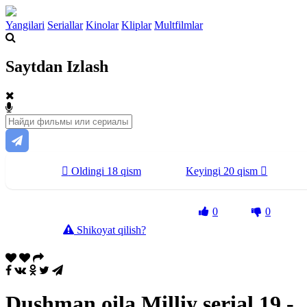
Yangilari
Seriallar
Kinolar
Kliplar
Multfilmlar
Saytdan Izlash
Oldingi 18 qism
Keyingi 20 qism
0
0
Shikoyat qilish?
Dushman oila Milliy serial 19 -