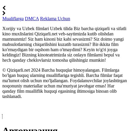
Mualiflarga
DMCA
Reklama Uchun
Xorijiy va Uzbek filmlari Uzbek tilida Biz barcha qiziqarli va sifatli
kino muxlislarini Qiziqarli.net veb-saytimizda kutib olishdan
mamnunmiz! Siz ham kinoni biz kabi sevasizmi? Siz doimo yangi
mahsulotlarning chiqarilishini kuzatib turasizmi? Bir-ikkita film
ko'rmaydigan bir oqshom ham o'tmaydimi? Keyin to'g'ri joyga
keldingiz! Bizning kinoteatrimizda siz onlayn filmlarni bepul va
hech qanday cheklovlarsiz tomosha qilishingiz mumkin!
© Qiziqarli.net 2024 Barcha huquqlar himoyalangan. Filmlarga
bo'lgan huquq ularning mualliflariga tegishli. Barcha filmlar faqat
ma'lumot olish uchun mo'ljallangan. Foydalanuvchilar joylashtirgan
noqonuniy materiallar uchun ma'muriyat javobgar emas! Har
qanday film mualliflik huquqi egasining iltimosiga binoan olib
tashlanadi.
Авторизация