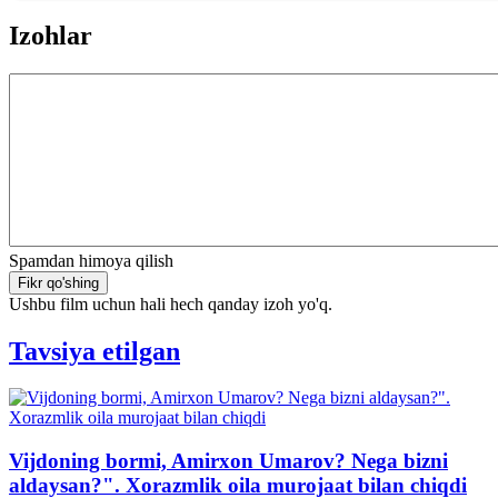
Izohlar
Spamdan himoya qilish
Fikr qo'shing
Ushbu film uchun hali hech qanday izoh yo'q.
Tavsiya etilgan
Vijdoning bormi, Amirxon Umarov? Nega bizni
S
aldaysan?". Xorazmlik oila murojaat bilan chiqdi