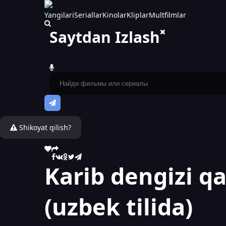
Yangilari
Seriallar
Kinolar
Kliplar
Multfilmlar
Saytdan Izlash
Shikoyat qilish?
Karib dengizi q
(uzbek tilida)