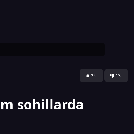
25
13
um sohillarda