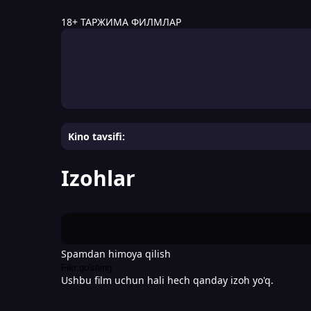
18+
ТАРЖИМА ФИЛМЛАР
Kino tavsifi:
Izohlar
Spamdan himoya qilish
Fikr qo'shing
Ushbu film uchun hali hech qanday izoh yo'q.