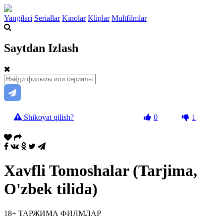
Yangilari
Seriallar
Kinolar
Kliplar
Multfilmlar
Saytdan Izlash
Shikoyat qilish?
0
1
Xavfli Tomoshalar (Tarjima,
O'zbek tilida)
18+
ТАРЖИМА ФИЛМЛАР