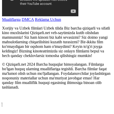
Mualiflarga
DMCA
Reklama Uchun
Xorijiy va Uzbek filmlari Uzbek tilida Biz barcha qiziqarli va sifatli
kino muxlislarini Qiziqarli.net veb-saytimizda kutib olishdan
mamnunmiz! Siz ham kinoni biz kabi sevasizmi? Siz doimo yangi
mahsulotlarning chiqarilishini kuzatib turasizmi? Bir-ikkita film
ko'rmaydigan bir oqshom ham o'tmaydimi? Keyin to'g'ri joyga
keldingiz! Bizning kinoteatrimizda siz onlayn filmlarni bepul va
hech qanday cheklovlarsiz tomosha qilishingiz mumkin!
© Qiziqarli.net 2024 Barcha huquqlar himoyalangan. Filmlarga
bo'lgan huquq ularning mualliflariga tegishli. Barcha filmlar faqat
ma'lumot olish uchun mo'ljallangan. Foydalanuvchilar joylashtirgan
noqonuniy materiallar uchun ma'muriyat javobgar emas! Har
qanday film mualliflik huquqi egasining iltimosiga binoan olib
tashlanadi.