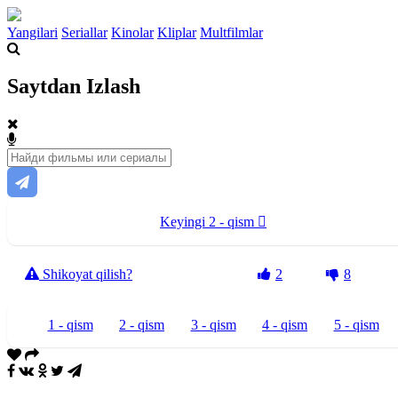
Yangilari
Seriallar
Kinolar
Kliplar
Multfilmlar
Saytdan Izlash
Keyingi 2 - qism
Shikoyat qilish?
2
8
1 - qism
2 - qism
3 - qism
4 - qism
5 - qism