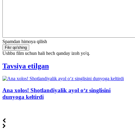
Spamdan himoya qilish
Fikr qo'shing
Ushbu film uchun hali hech qanday izoh yo'q.
Tavsiya etilgan
Ana xolos! Shotlandiyalik ayol o‘z singlisini
dunyoga keltirdi
t