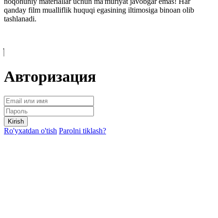
noqonuniy materiallar uchun ma'muriyat javobgar emas! Har
qanday film mualliflik huquqi egasining iltimosiga binoan olib
tashlanadi.
Авторизация
Kirish
Ro'yxatdan o'tish
Parolni tiklash?