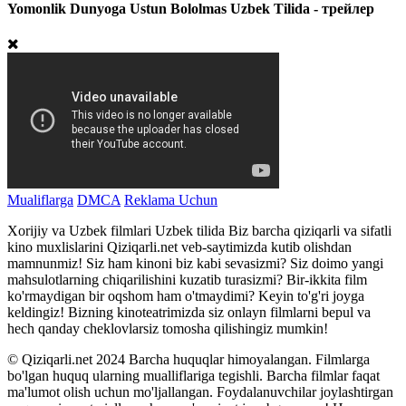
Yomonlik Dunyoga Ustun Bololmas Uzbek Tilida - трейлер
Mualiflarga
DMCA
Reklama Uchun
Xorijiy va Uzbek filmlari Uzbek tilida Biz barcha qiziqarli va sifatli
kino muxlislarini Qiziqarli.net veb-saytimizda kutib olishdan
mamnunmiz! Siz ham kinoni biz kabi sevasizmi? Siz doimo yangi
mahsulotlarning chiqarilishini kuzatib turasizmi? Bir-ikkita film
ko'rmaydigan bir oqshom ham o'tmaydimi? Keyin to'g'ri joyga
keldingiz! Bizning kinoteatrimizda siz onlayn filmlarni bepul va
hech qanday cheklovlarsiz tomosha qilishingiz mumkin!
© Qiziqarli.net 2024 Barcha huquqlar himoyalangan. Filmlarga
bo'lgan huquq ularning mualliflariga tegishli. Barcha filmlar faqat
ma'lumot olish uchun mo'ljallangan. Foydalanuvchilar joylashtirgan