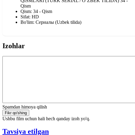
QISMLARI (TURK SERIAL / O’ZBEK TILIDA) 34 -
Qism
Qism: 34 - Qism
Sifat: HD
Bo'lim: Сериалы (Uzbek tilida)
Izohlar
Spamdan himoya qilish
Fikr qo'shing
Ushbu film uchun hali hech qanday izoh yo'q.
Tavsiya etilgan