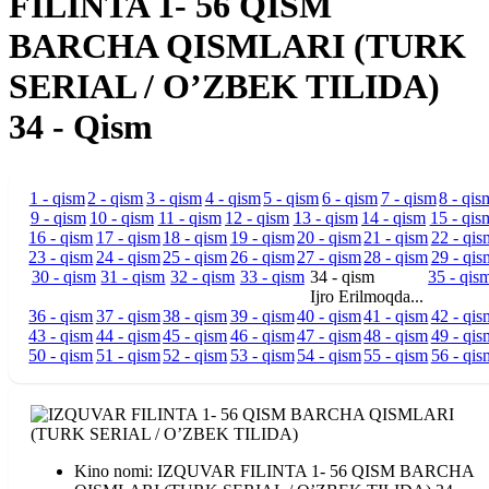
FILINTA 1- 56 QISM
BARCHA QISMLARI (TURK
SERIAL / O’ZBEK TILIDA)
34 - Qism
1 - qism
2 - qism
3 - qism
4 - qism
5 - qism
6 - qism
7 - qism
8 - qis
9 - qism
10 - qism
11 - qism
12 - qism
13 - qism
14 - qism
15 - qis
16 - qism
17 - qism
18 - qism
19 - qism
20 - qism
21 - qism
22 - qis
23 - qism
24 - qism
25 - qism
26 - qism
27 - qism
28 - qism
29 - qis
30 - qism
31 - qism
32 - qism
33 - qism
34 - qism
35 - qis
Ijro Erilmoqda...
36 - qism
37 - qism
38 - qism
39 - qism
40 - qism
41 - qism
42 - qis
43 - qism
44 - qism
45 - qism
46 - qism
47 - qism
48 - qism
49 - qis
50 - qism
51 - qism
52 - qism
53 - qism
54 - qism
55 - qism
56 - qis
Kino nomi: IZQUVAR FILINTA 1- 56 QISM BARCHA