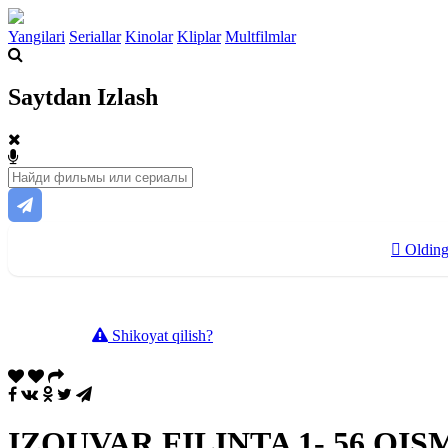
Yangilari
Seriallar
Kinolar
Kliplar
Multfilmlar
Saytdan Izlash
Olding
Shikoyat qilish?
IZQUVAR FILINTA 1- 56 QIS