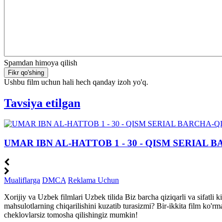
Spamdan himoya qilish
Fikr qo'shing
Ushbu film uchun hali hech qanday izoh yo'q.
Tavsiya etilgan
UMAR IBN AL-HATTOB 1 - 30 - QISM SERIAL 
Mualiflarga
DMCA
Reklama Uchun
Xorijiy va Uzbek filmlari Uzbek tilida Biz barcha qiziqarli va sifatl
mahsulotlarning chiqarilishini kuzatib turasizmi? Bir-ikkita film ko'
cheklovlarsiz tomosha qilishingiz mumkin!