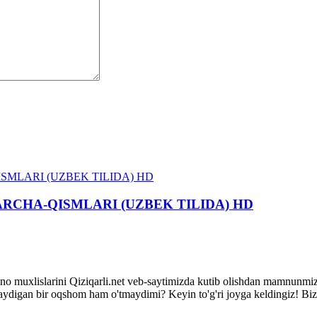
BARCHA-QISMLARI (UZBEK TILIDA) HD
i kino muxlislarini Qiziqarli.net veb-saytimizda kutib olishdan mamnunm
rmaydigan bir oqshom ham o'tmaydimi? Keyin to'g'ri joyga keldingiz! Bi