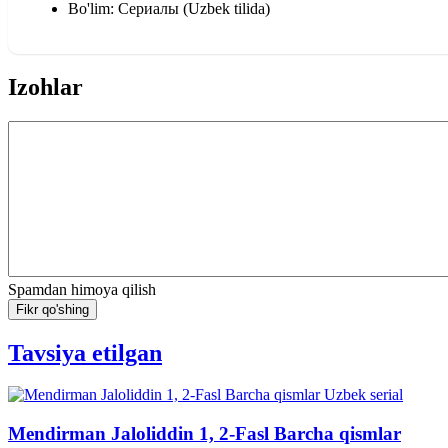
Bo'lim: Сериалы (Uzbek tilida)
Izohlar
Spamdan himoya qilish
Fikr qo'shing
Tavsiya etilgan
Mendirman Jaloliddin 1, 2-Fasl Barcha qismlar