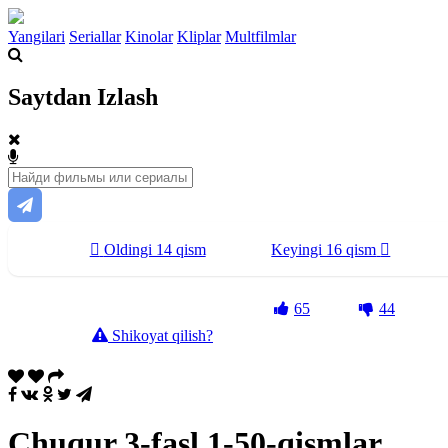
Yangilari
Seriallar
Kinolar
Kliplar
Multfilmlar
Saytdan Izlash
Oldingi 14 qism
Keyingi 16 qism
65
44
Shikoyat qilish?
Chuqur 3-fasl 1-50-qismlar