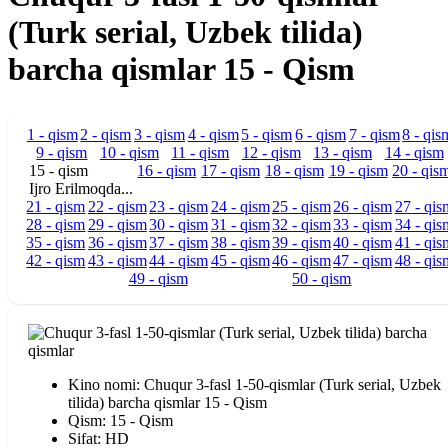
(Turk serial, Uzbek tilida)
barcha qismlar 15 - Qism
1 - qism
2 - qism
3 - qism
4 - qism
5 - qism
6 - qism
7 - qism
8 - qis
9 - qism
10 - qism
11 - qism
12 - qism
13 - qism
14 - qism
15 - qism
16 - qism
17 - qism
18 - qism
19 - qism
20 - qis
Ijro Erilmoqda...
21 - qism
22 - qism
23 - qism
24 - qism
25 - qism
26 - qism
27 - qis
28 - qism
29 - qism
30 - qism
31 - qism
32 - qism
33 - qism
34 - qis
35 - qism
36 - qism
37 - qism
38 - qism
39 - qism
40 - qism
41 - qis
42 - qism
43 - qism
44 - qism
45 - qism
46 - qism
47 - qism
48 - qis
49 - qism
50 - qism
Kino nomi: Chuqur 3-fasl 1-50-qismlar (Turk serial, Uzbek
tilida) barcha qismlar 15 - Qism
Qism: 15 - Qism
Sifat: HD