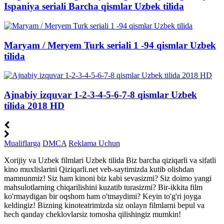
Ispaniya seriali Barcha qismlar Uzbek tilida
Maryam / Meryem Turk seriali 1 -94 qismlar Uzbek
tilida
Ajnabiy izquvar 1-2-3-4-5-6-7-8 qismlar Uzbek
tilida 2018 HD
Mualiflarga
DMCA
Reklama Uchun
Xorijiy va Uzbek filmlari Uzbek tilida Biz barcha qiziqarli va sifatli
kino muxlislarini Qiziqarli.net veb-saytimizda kutib olishdan
mamnunmiz! Siz ham kinoni biz kabi sevasizmi? Siz doimo yangi
mahsulotlarning chiqarilishini kuzatib turasizmi? Bir-ikkita film
ko'rmaydigan bir oqshom ham o'tmaydimi? Keyin to'g'ri joyga
keldingiz! Bizning kinoteatrimizda siz onlayn filmlarni bepul va
hech qanday cheklovlarsiz tomosha qilishingiz mumkin!