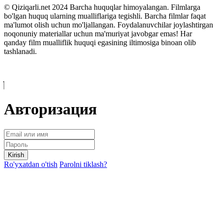
© Qiziqarli.net 2024 Barcha huquqlar himoyalangan. Filmlarga
bo'lgan huquq ularning mualliflariga tegishli. Barcha filmlar faqat
ma'lumot olish uchun mo'ljallangan. Foydalanuvchilar joylashtirgan
noqonuniy materiallar uchun ma'muriyat javobgar emas! Har
qanday film mualliflik huquqi egasining iltimosiga binoan olib
tashlanadi.
Авторизация
Kirish
Ro'yxatdan o'tish
Parolni tiklash?