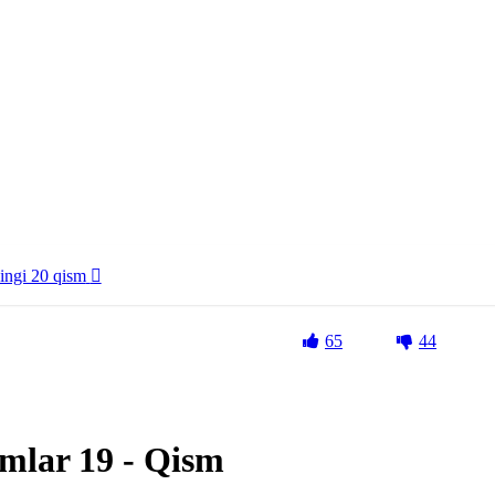
ingi 20 qism
65
44
smlar 19 - Qism