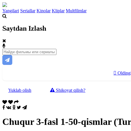
Yangilari
Seriallar
Kinolar
Kliplar
Multfilmlar
Saytdan Izlash
Olding
Yuklab olish
Shikoyat qilish?
Chuqur 3-fasl 1-50-qismlar (Tur