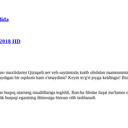
lida
a 2018 HD
i kino muxlislarini Qiziqarli.net veb-saytimizda kutib olishdan mamnunm
rmaydigan bir oqshom ham o'tmaydimi? Keyin to'g'ri joyga keldingiz! Bi
 huquq ularning mualliflariga tegishli. Barcha filmlar faqat ma'lumot 
k huquqi egasining iltimosiga binoan olib tashlanadi.