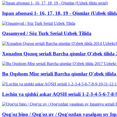
Ispan afsonasi 1- 16, 17, 18, 19 - Qismlar (Uzbek tilida
Qasamyod / Söz Turk Serial Uzbek Tilida
Xonadon Qozoq seriali Barcha qismlar O'zbek tilida
Bu Oqshom Misr seriali Barcha qismlar O'zbek tilid
Lochin va qishki askar AQSH seriali 1-2-3-4-5-6-7-8-
Qog'oz bino / Qog'oz uy / Qog'ozdan yasalgan uy Ispa