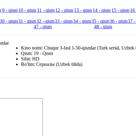
m
9 - qism
10 - qism
11 - qism
12 - qism
13 - qism
14 - qism
15 - qism
16 
30 - qism
31 - qism
32 - qism
33 - qism
34 - qism
35 - qism
36 - qism
37 -
47 - qism
48 - qism
Kino nomi: Chuqur 3-fasl 1-50-qismlar (Turk serial, Uzbek t
Qism: 19 - Qism
Sifat: HD
Bo'lim: Сериалы (Uzbek tilida)