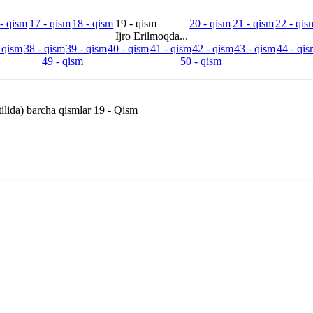
- qism
17 - qism
18 - qism
19 - qism
20 - qism
21 - qism
22 - qis
Ijro Erilmoqda...
 qism
38 - qism
39 - qism
40 - qism
41 - qism
42 - qism
43 - qism
44 - qis
49 - qism
50 - qism
ilida) barcha qismlar 19 - Qism