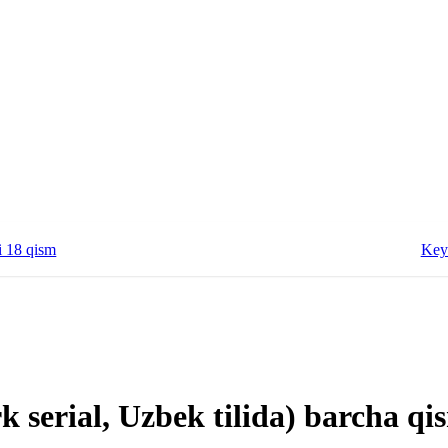
i 18 qism
Key
k serial, Uzbek tilida) barcha qi