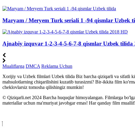
Maryam / Meryem Turk seriali 1 -94 qismlar Uzbek ti
Ajnabiy izquvar 1-2-3-4-5-6-7-8 qismlar Uzbek tilid
Mualiflarga
DMCA
Reklama Uchun
Xorijiy va Uzbek filmlari Uzbek tilida Biz barcha qiziqarli va sifatl
mahsulotlarning chiqarilishini kuzatib turasizmi? Bir-ikkita film ko'
cheklovlarsiz tomosha qilishingiz mumkin!
© Qiziqarli.net 2024 Barcha huquqlar himoyalangan. Filmlarga bo'lgan
materiallar uchun ma'muriyat javobgar emas! Har qanday film muallifli