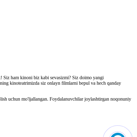
iz! Siz ham kinoni biz kabi sevasizmi? Siz doimo yangi
zning kinoteatrimizda siz onlayn filmlarni bepul va hech qanday
olish uchun mo'ljallangan. Foydalanuvchilar joylashtirgan noqonuniy