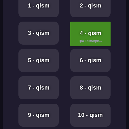
1 - qism
2 - qism
3 - qism
4 - qism
Ijro Erilmoqda...
5 - qism
6 - qism
7 - qism
8 - qism
9 - qism
10 - qism