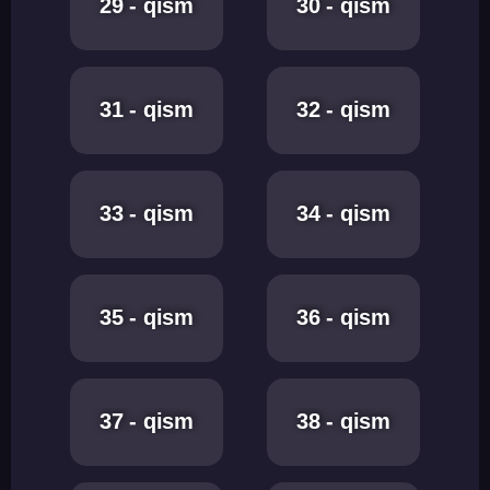
29 - qism
30 - qism
31 - qism
32 - qism
33 - qism
34 - qism
35 - qism
36 - qism
37 - qism
38 - qism