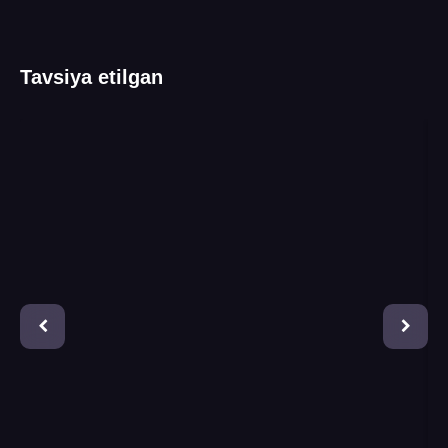
Tavsiya etilgan