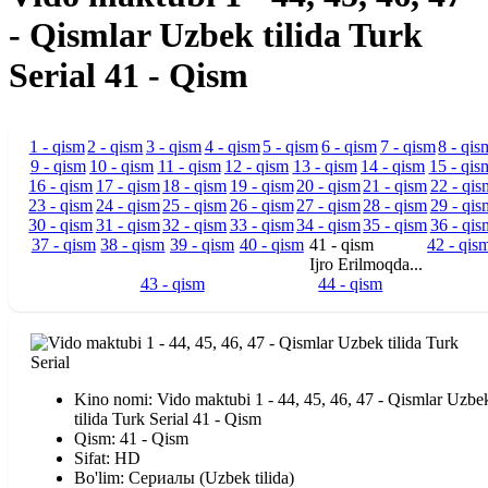
- Qismlar Uzbek tilida Turk
Serial 41 - Qism
1 - qism
2 - qism
3 - qism
4 - qism
5 - qism
6 - qism
7 - qism
8 - qis
9 - qism
10 - qism
11 - qism
12 - qism
13 - qism
14 - qism
15 - qis
16 - qism
17 - qism
18 - qism
19 - qism
20 - qism
21 - qism
22 - qis
23 - qism
24 - qism
25 - qism
26 - qism
27 - qism
28 - qism
29 - qis
30 - qism
31 - qism
32 - qism
33 - qism
34 - qism
35 - qism
36 - qis
37 - qism
38 - qism
39 - qism
40 - qism
41 - qism
42 - qis
Ijro Erilmoqda...
43 - qism
44 - qism
Kino nomi: Vido maktubi 1 - 44, 45, 46, 47 - Qismlar Uzbe
tilida Turk Serial 41 - Qism
Qism: 41 - Qism
Sifat: HD
Bo'lim: Сериалы (Uzbek tilida)