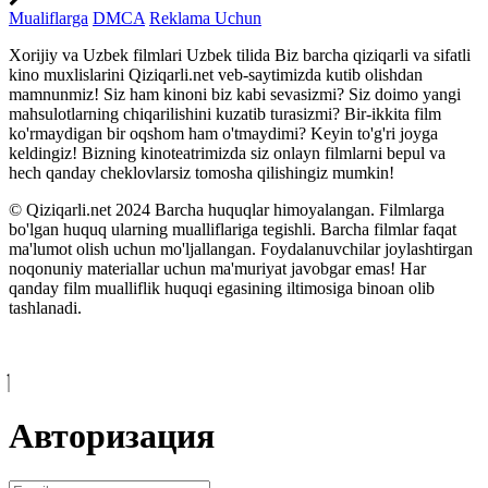
Mualiflarga
DMCA
Reklama Uchun
Xorijiy va Uzbek filmlari Uzbek tilida Biz barcha qiziqarli va sifatli
kino muxlislarini Qiziqarli.net veb-saytimizda kutib olishdan
mamnunmiz! Siz ham kinoni biz kabi sevasizmi? Siz doimo yangi
mahsulotlarning chiqarilishini kuzatib turasizmi? Bir-ikkita film
ko'rmaydigan bir oqshom ham o'tmaydimi? Keyin to'g'ri joyga
keldingiz! Bizning kinoteatrimizda siz onlayn filmlarni bepul va
hech qanday cheklovlarsiz tomosha qilishingiz mumkin!
© Qiziqarli.net 2024 Barcha huquqlar himoyalangan. Filmlarga
bo'lgan huquq ularning mualliflariga tegishli. Barcha filmlar faqat
ma'lumot olish uchun mo'ljallangan. Foydalanuvchilar joylashtirgan
noqonuniy materiallar uchun ma'muriyat javobgar emas! Har
qanday film mualliflik huquqi egasining iltimosiga binoan olib
tashlanadi.
Авторизация