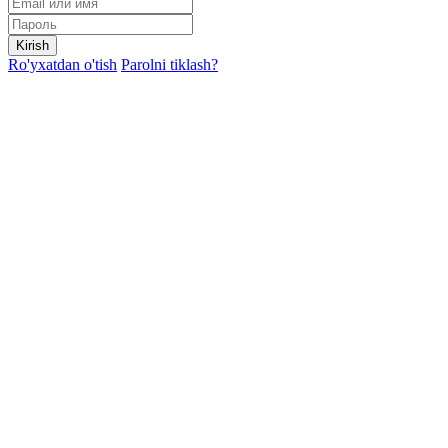
Kirish
Ro'yxatdan o'tish
Parolni tiklash?