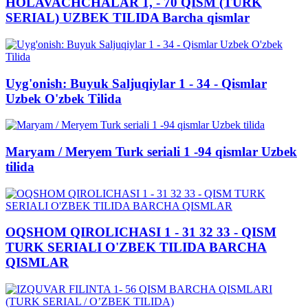
⁣HOLAVACHCHALAR 1, - 70 QISM (TURK
SERIAL) UZBEK TILIDA Barcha qismlar
Uyg'onish: Buyuk Saljuqiylar 1 - 34 - Qismlar
Uzbek O'zbek Tilida
Maryam / Meryem Turk seriali 1 -94 qismlar Uzbek
tilida
OQSHOM QIROLICHASI 1 - 31 32 33 - QISM
TURK SERIALI O'ZBEK TILIDA BARCHA
QISMLAR