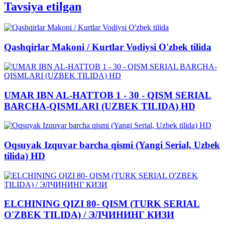
Tavsiya etilgan
Qashqirlar Makoni / Kurtlar Vodiysi O'zbek tilida
UMAR IBN AL-HATTOB 1 - 30 - QISM SERIAL
BARCHA-QISMLARI (UZBEK TILIDA) HD
Oqsuyak Izquvar barcha qismi (Yangi Serial, Uzbek
tilida) HD
ELCHINING QIZI 80- QISM (TURK SERIAL
O'ZBEK TILIDA) / ЭЛЧИНИНГ КИЗИ