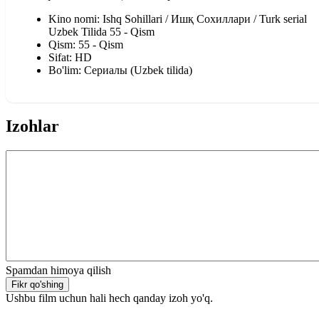
Kino nomi: Ishq Sohillari / Ишқ Сохиллари / Turk serial
Uzbek Tilida 55 - Qism
Qism: 55 - Qism
Sifat: HD
Bo'lim: Сериалы (Uzbek tilida)
Izohlar
Spamdan himoya qilish
Fikr qo'shing
Ushbu film uchun hali hech qanday izoh yo'q.