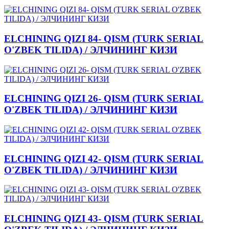
ELCHINING QIZI 84- QISM (TURK SERIAL
O'ZBEK TILIDA) / ЭЛЧИНИНГ КИЗИ
ELCHINING QIZI 26- QISM (TURK SERIAL
O'ZBEK TILIDA) / ЭЛЧИНИНГ КИЗИ
ELCHINING QIZI 42- QISM (TURK SERIAL
O'ZBEK TILIDA) / ЭЛЧИНИНГ КИЗИ
ELCHINING QIZI 43- QISM (TURK SERIAL