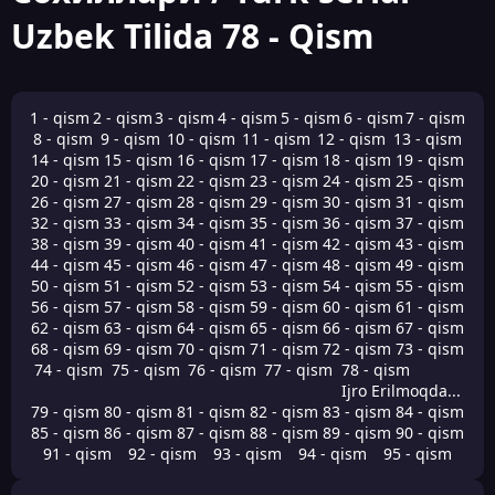
Uzbek Tilida 78 - Qism
1 - qism
2 - qism
3 - qism
4 - qism
5 - qism
6 - qism
7 - qism
8 - qism
9 - qism
10 - qism
11 - qism
12 - qism
13 - qism
14 - qism
15 - qism
16 - qism
17 - qism
18 - qism
19 - qism
20 - qism
21 - qism
22 - qism
23 - qism
24 - qism
25 - qism
26 - qism
27 - qism
28 - qism
29 - qism
30 - qism
31 - qism
32 - qism
33 - qism
34 - qism
35 - qism
36 - qism
37 - qism
38 - qism
39 - qism
40 - qism
41 - qism
42 - qism
43 - qism
44 - qism
45 - qism
46 - qism
47 - qism
48 - qism
49 - qism
50 - qism
51 - qism
52 - qism
53 - qism
54 - qism
55 - qism
56 - qism
57 - qism
58 - qism
59 - qism
60 - qism
61 - qism
62 - qism
63 - qism
64 - qism
65 - qism
66 - qism
67 - qism
68 - qism
69 - qism
70 - qism
71 - qism
72 - qism
73 - qism
74 - qism
75 - qism
76 - qism
77 - qism
78 - qism
Ijro Erilmoqda...
79 - qism
80 - qism
81 - qism
82 - qism
83 - qism
84 - qism
85 - qism
86 - qism
87 - qism
88 - qism
89 - qism
90 - qism
91 - qism
92 - qism
93 - qism
94 - qism
95 - qism