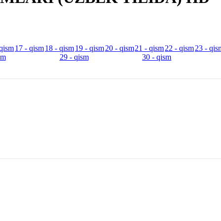
 qism
17 - qism
18 - qism
19 - qism
20 - qism
21 - qism
22 - qism
23 - qis
sm
29 - qism
30 - qism