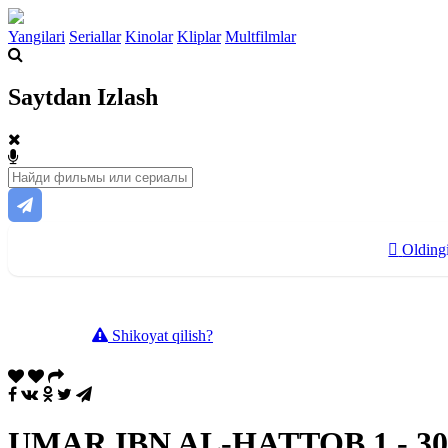
Yangilari
Seriallar
Kinolar
Kliplar
Multfilmlar
Saytdan Izlash
Olding
Shikoyat qilish?
UMAR IBN AL-HATTOB 1 - 3