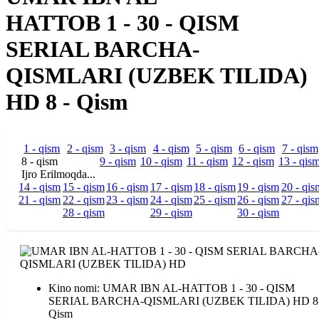
HATTOB 1 - 30 - QISM
SERIAL BARCHA-
QISMLARI (UZBEK TILIDA)
HD 8 - Qism
1 - qism
2 - qism
3 - qism
4 - qism
5 - qism
6 - qism
7 - qism
8 - qism
9 - qism
10 - qism
11 - qism
12 - qism
13 - qis
Ijro Erilmoqda...
14 - qism
15 - qism
16 - qism
17 - qism
18 - qism
19 - qism
20 - qis
21 - qism
22 - qism
23 - qism
24 - qism
25 - qism
26 - qism
27 - qis
28 - qism
29 - qism
30 - qism
Kino nomi: UMAR IBN AL-HATTOB 1 - 30 - QISM
SERIAL BARCHA-QISMLARI (UZBEK TILIDA) HD 8 
Qism