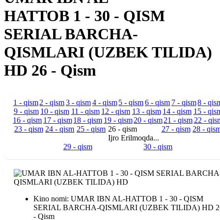
HATTOB 1 - 30 - QISM
SERIAL BARCHA-
QISMLARI (UZBEK TILIDA)
HD 26 - Qism
1 - qism
2 - qism
3 - qism
4 - qism
5 - qism
6 - qism
7 - qism
8 - qis
9 - qism
10 - qism
11 - qism
12 - qism
13 - qism
14 - qism
15 - qis
16 - qism
17 - qism
18 - qism
19 - qism
20 - qism
21 - qism
22 - qis
23 - qism
24 - qism
25 - qism
26 - qism
27 - qism
28 - qis
Ijro Erilmoqda...
29 - qism
30 - qism
Kino nomi: UMAR IBN AL-HATTOB 1 - 30 - QISM
SERIAL BARCHA-QISMLARI (UZBEK TILIDA) HD 2
- Qism