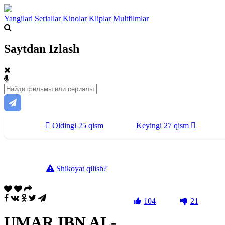
Yangilari
Seriallar
Kinolar
Kliplar
Multfilmlar
Saytdan Izlash
Oldingi 25 qism
Keyingi 27 qism
Shikoyat qilish?
104
21
UMAR IBN AL-