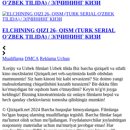
O'ZBEK TILIDA) / ЭЛЧИНИНГ КИЗИ
ELCHINING QIZI 26- QISM (TURK SERIAL
O'ZBEK TILIDA) / ЭЛЧИНИНГ КИЗИ
Mualiflarga
DMCA
Reklama Uchun
Xorijiy va Uzbek filmlari Uzbek tilida Biz barcha qiziqarli va sifatli
kino muxlislarini Qiziqarli.net veb-saytimizda kutib olishdan
mamnunmiz! Siz ham kinoni biz kabi sevasizmi? Siz doimo yangi
mahsulotlarning chiqarilishini kuzatib turasizmi? Bir-ikkita film
ko'rmaydigan bir oqshom ham o'tmaydimi? Keyin to'g'ri joyga
keldingiz! Bizning kinoteatrimizda siz onlayn filmlarni bepul va
hech qanday cheklovlarsiz tomosha qilishingiz mumkin!
© Qiziqarli.net 2024 Barcha huquqlar himoyalangan. Filmlarga
bo'lgan huquq ularning mualliflariga tegishli. Barcha filmlar faqat
ma'lumot olish uchun mo'ljallangan. Foydalanuvchilar joylashtirgan
noqonuniy materiallar uchun ma'muriyat javobgar emas! Har