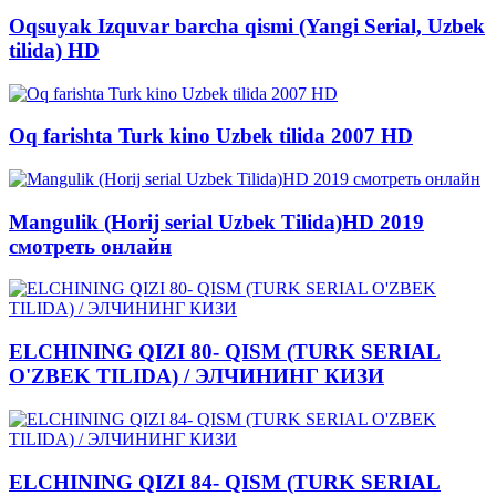
Oqsuyak Izquvar barcha qismi (Yangi Serial, Uzbek
tilida) HD
Oq farishta Turk kino Uzbek tilida 2007 HD
Mangulik (Horij serial Uzbek Tilida)HD 2019
смотреть онлайн
ELCHINING QIZI 80- QISM (TURK SERIAL
O'ZBEK TILIDA) / ЭЛЧИНИНГ КИЗИ
ELCHINING QIZI 84- QISM (TURK SERIAL