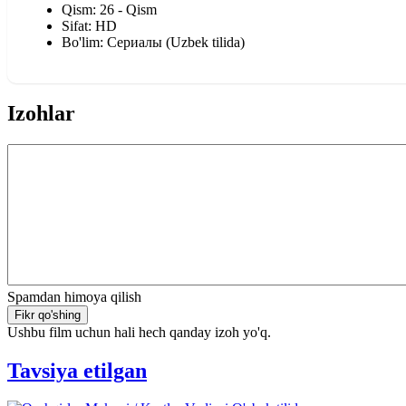
Qism: 26 - Qism
Sifat: HD
Bo'lim: Сериалы (Uzbek tilida)
Izohlar
Spamdan himoya qilish
Fikr qo'shing
Ushbu film uchun hali hech qanday izoh yo'q.
Tavsiya etilgan