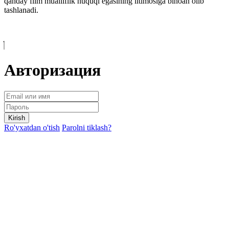
qanday film mualliflik huquqi egasining iltimosiga binoan olib
tashlanadi.
Авторизация
Kirish
Ro'yxatdan o'tish
Parolni tiklash?