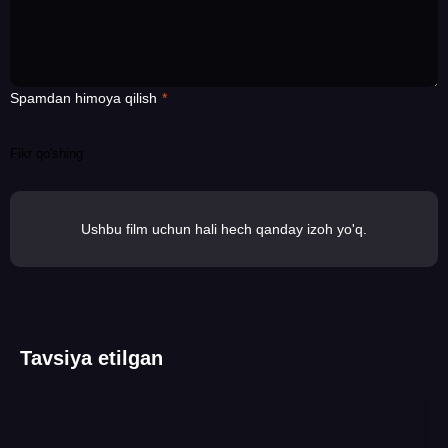
Spamdan himoya qilish
Fikr qo'shing
Ushbu film uchun hali hech qanday izoh yo'q.
Tavsiya etilgan