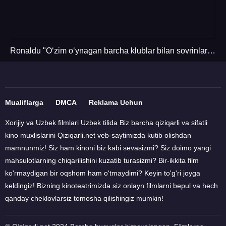
Ronaldu "O‘zim o‘ynagan barcha klublar bilan sovrinlar yutdim. Ammo orzum...
Ja
Mualiflarga
DMCA
Reklama Uchun
Xorijiy va Uzbek filmlari Uzbek tilida Biz barcha qiziqarli va sifatli
kino muxlislarini Qiziqarli.net veb-saytimizda kutib olishdan
mamnunmiz! Siz ham kinoni biz kabi sevasizmi? Siz doimo yangi
mahsulotlarning chiqarilishini kuzatib turasizmi? Bir-ikkita film
ko'rmaydigan bir oqshom ham o'tmaydimi? Keyin to'g'ri joyga
keldingiz! Bizning kinoteatrimizda siz onlayn filmlarni bepul va hech
qanday cheklovlarsiz tomosha qilishingiz mumkin!