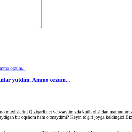
inlar yutdim. Ammo orzum...
i kino muxlislarini Qiziqarli.net veb-saytimizda kutib olishdan mamnunm
rmaydigan bir oqshom ham o'tmaydimi? Keyin to'g'ri joyga keldingiz! Bi