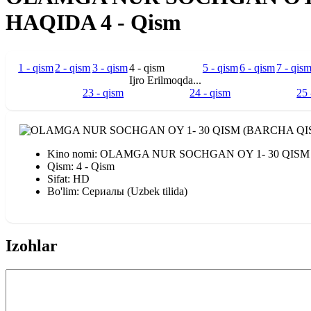
HAQIDA 4 - Qism
1 - qism
2 - qism
3 - qism
4 - qism
5 - qism
6 - qism
7 - qis
Ijro Erilmoqda...
23 - qism
24 - qism
25 
Kino nomi: OLAMGA NUR SOCHGAN OY 1- 30 QISM
Qism: 4 - Qism
Sifat: HD
Bo'lim: Сериалы (Uzbek tilida)
Izohlar