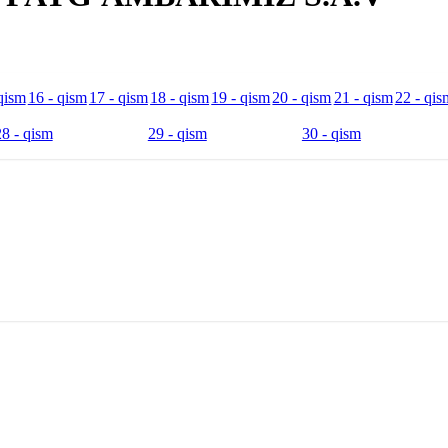
qism
16 - qism
17 - qism
18 - qism
19 - qism
20 - qism
21 - qism
22 - qis
28 - qism
29 - qism
30 - qism