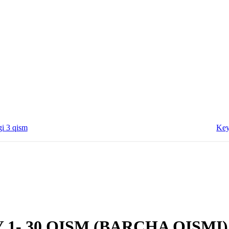
i 3 qism
Key
- 30 QISM (BARCHA QISMI)