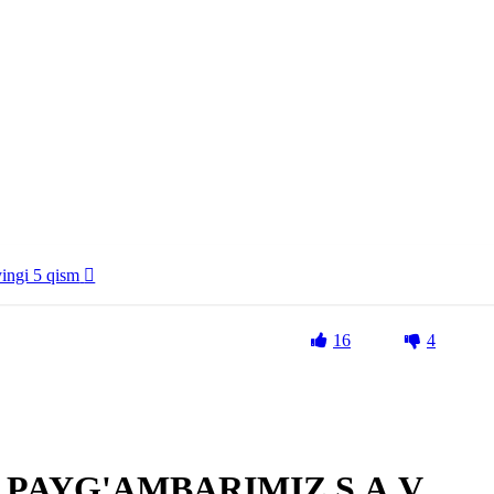
ingi 5 qism
16
4
 PAYG'AMBARIMIZ S.A.V