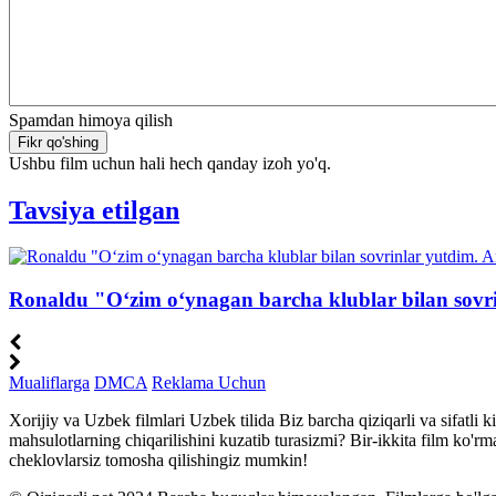
Spamdan himoya qilish
Fikr qo'shing
Ushbu film uchun hali hech qanday izoh yo'q.
Tavsiya etilgan
Ronaldu "O‘zim o‘ynagan barcha klublar bilan sovr
Mualiflarga
DMCA
Reklama Uchun
Xorijiy va Uzbek filmlari Uzbek tilida Biz barcha qiziqarli va sifatl
mahsulotlarning chiqarilishini kuzatib turasizmi? Bir-ikkita film ko'
cheklovlarsiz tomosha qilishingiz mumkin!