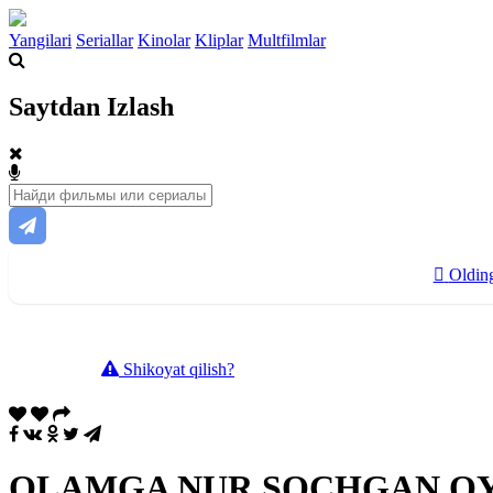
Yangilari
Seriallar
Kinolar
Kliplar
Multfilmlar
Saytdan Izlash
Olding
Shikoyat qilish?
OLAMGA NUR SOCHGAN OY 1