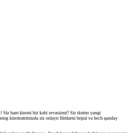
iz! Siz ham kinoni biz kabi sevasizmi? Siz doimo yangi
zning kinoteatrimizda siz onlayn filmlarni bepul va hech qanday