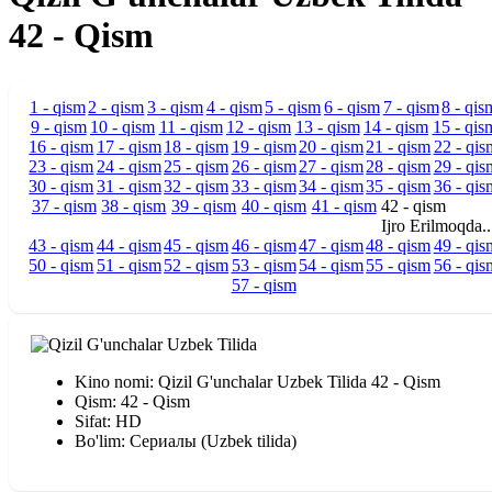
42 - Qism
1 - qism
2 - qism
3 - qism
4 - qism
5 - qism
6 - qism
7 - qism
8 - qis
9 - qism
10 - qism
11 - qism
12 - qism
13 - qism
14 - qism
15 - qis
16 - qism
17 - qism
18 - qism
19 - qism
20 - qism
21 - qism
22 - qis
23 - qism
24 - qism
25 - qism
26 - qism
27 - qism
28 - qism
29 - qis
30 - qism
31 - qism
32 - qism
33 - qism
34 - qism
35 - qism
36 - qis
37 - qism
38 - qism
39 - qism
40 - qism
41 - qism
42 - qism
Ijro Erilmoqda..
43 - qism
44 - qism
45 - qism
46 - qism
47 - qism
48 - qism
49 - qis
50 - qism
51 - qism
52 - qism
53 - qism
54 - qism
55 - qism
56 - qis
57 - qism
Kino nomi: Qizil G'unchalar Uzbek Tilida 42 - Qism
Qism: 42 - Qism
Sifat: HD
Bo'lim: Сериалы (Uzbek tilida)