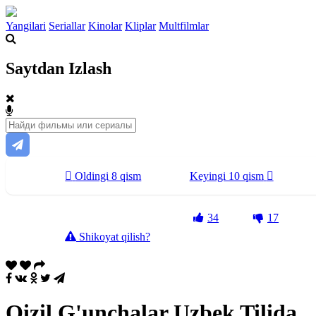
Yangilari
Seriallar
Kinolar
Kliplar
Multfilmlar
Saytdan Izlash
Oldingi 8 qism
Keyingi 10 qism
34
17
Shikoyat qilish?
Qizil G'unchalar Uzbek Tilida