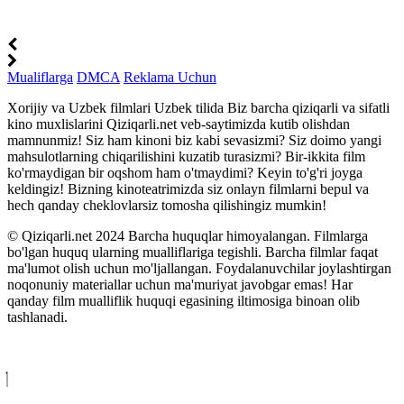
Mualiflarga
DMCA
Reklama Uchun
Xorijiy va Uzbek filmlari Uzbek tilida Biz barcha qiziqarli va sifatli
kino muxlislarini Qiziqarli.net veb-saytimizda kutib olishdan
mamnunmiz! Siz ham kinoni biz kabi sevasizmi? Siz doimo yangi
mahsulotlarning chiqarilishini kuzatib turasizmi? Bir-ikkita film
ko'rmaydigan bir oqshom ham o'tmaydimi? Keyin to'g'ri joyga
keldingiz! Bizning kinoteatrimizda siz onlayn filmlarni bepul va
hech qanday cheklovlarsiz tomosha qilishingiz mumkin!
© Qiziqarli.net 2024 Barcha huquqlar himoyalangan. Filmlarga
bo'lgan huquq ularning mualliflariga tegishli. Barcha filmlar faqat
ma'lumot olish uchun mo'ljallangan. Foydalanuvchilar joylashtirgan
noqonuniy materiallar uchun ma'muriyat javobgar emas! Har
qanday film mualliflik huquqi egasining iltimosiga binoan olib
tashlanadi.