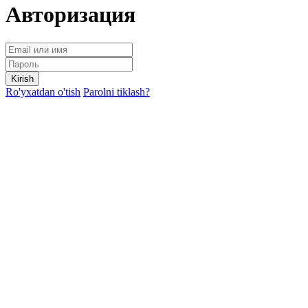
Авторизация
Kirish
Ro'yxatdan o'tish
Parolni tiklash?