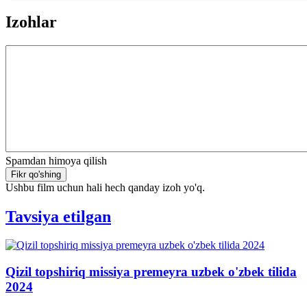
Izohlar
Spamdan himoya qilish
Fikr qo'shing
Ushbu film uchun hali hech qanday izoh yo'q.
Tavsiya etilgan
Qizil topshiriq missiya premeyra uzbek o'zbek tilida
2024