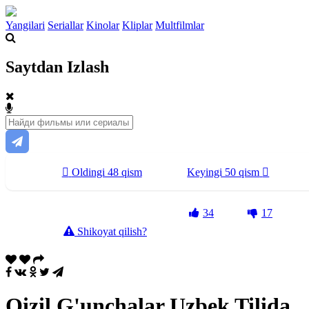
Yangilari
Seriallar
Kinolar
Kliplar
Multfilmlar
Saytdan Izlash
Oldingi 48 qism
Keyingi 50 qism
34
17
Shikoyat qilish?
Qizil G'unchalar Uzbek Tilida