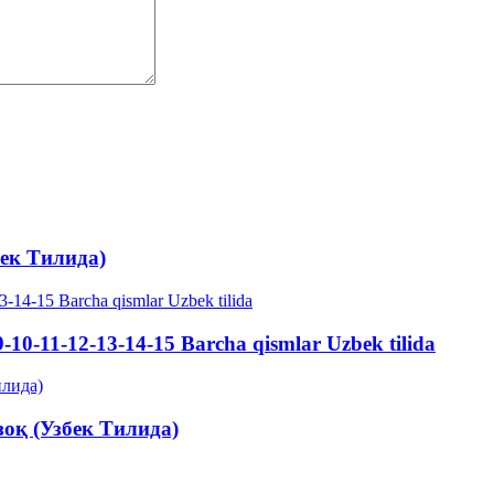
збек Тилида)
9-10-11-12-13-14-15 Barcha qismlar Uzbek tilida
зоқ (Узбек Тилида)