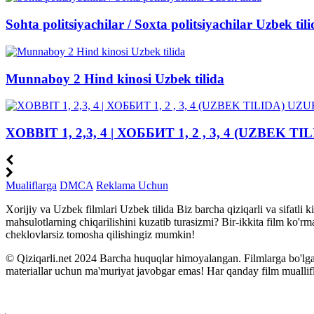
Sohta politsiyachilar / Soxta politsiyachilar Uzbek til
Munnaboy 2 Hind kinosi Uzbek tilida
XOBBIT 1, 2,3, 4 | ХОББИТ 1, 2 , 3, 4 (UZBEK
Mualiflarga
DMCA
Reklama Uchun
Xorijiy va Uzbek filmlari Uzbek tilida Biz barcha qiziqarli va sifatl
mahsulotlarning chiqarilishini kuzatib turasizmi? Bir-ikkita film ko'
cheklovlarsiz tomosha qilishingiz mumkin!
© Qiziqarli.net 2024 Barcha huquqlar himoyalangan. Filmlarga bo'lgan
materiallar uchun ma'muriyat javobgar emas! Har qanday film muallifli