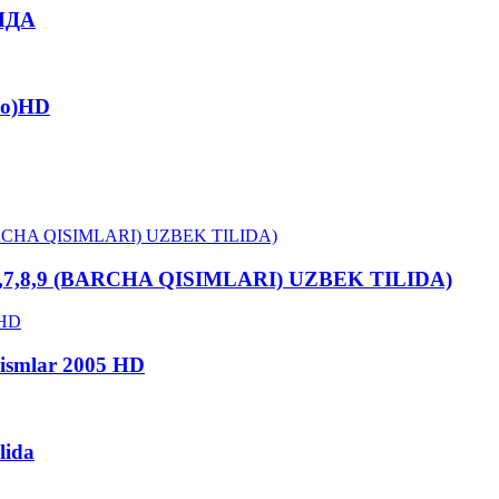
ИДА
но)HD
 6,7,8,9 (BARCHA QISIMLARI) UZBEK TILIDA)
 qismlar 2005 HD
lida