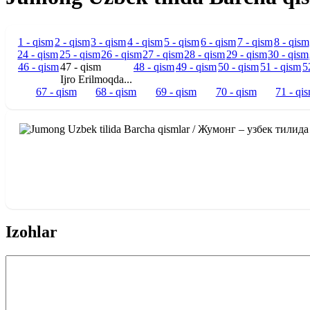
1 - qism
2 - qism
3 - qism
4 - qism
5 - qism
6 - qism
7 - qism
8 - qism
24 - qism
25 - qism
26 - qism
27 - qism
28 - qism
29 - qism
30 - qism
46 - qism
47 - qism
48 - qism
49 - qism
50 - qism
51 - qism
5
Ijro Erilmoqda...
67 - qism
68 - qism
69 - qism
70 - qism
71 - qi
Izohlar