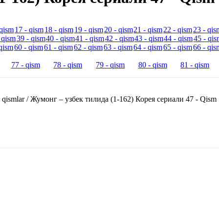
 qism
17 - qism
18 - qism
19 - qism
20 - qism
21 - qism
22 - qism
23 - qis
 qism
39 - qism
40 - qism
41 - qism
42 - qism
43 - qism
44 - qism
45 - qis
 qism
60 - qism
61 - qism
62 - qism
63 - qism
64 - qism
65 - qism
66 - qis
77 - qism
78 - qism
79 - qism
80 - qism
81 - qism
a qismlar / Жумонг – узбек тилида (1-162) Корея сериали 47 - Qism