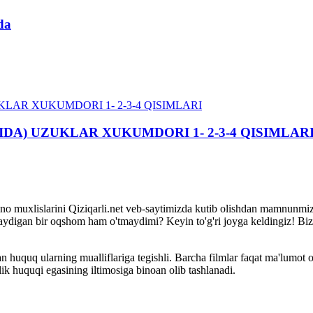
ida
 TILIDA) UZUKLAR XUKUMDORI 1- 2-3-4 QISIMLAR
i kino muxlislarini Qiziqarli.net veb-saytimizda kutib olishdan mamnunm
rmaydigan bir oqshom ham o'tmaydimi? Keyin to'g'ri joyga keldingiz! Bi
 huquq ularning mualliflariga tegishli. Barcha filmlar faqat ma'lumot 
k huquqi egasining iltimosiga binoan olib tashlanadi.