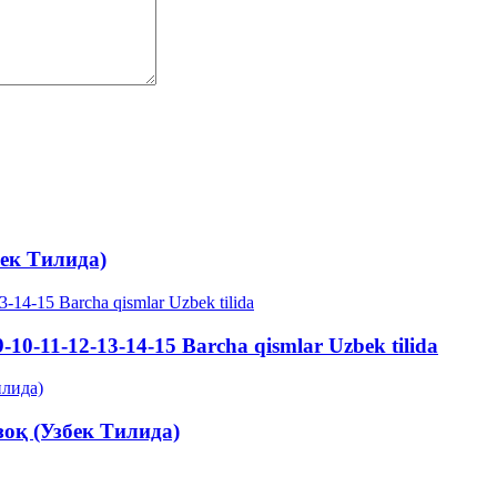
збек Тилида)
9-10-11-12-13-14-15 Barcha qismlar Uzbek tilida
зоқ (Узбек Тилида)