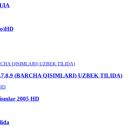
ИДА
но)HD
 6,7,8,9 (BARCHA QISIMLARI) UZBEK TILIDA)
 qismlar 2005 HD
lida