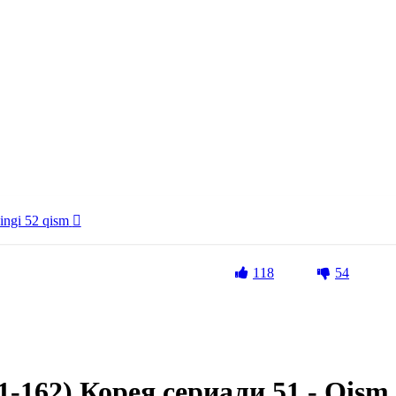
ingi 52 qism
118
54
1-162) Корея сериали 51 - Qism