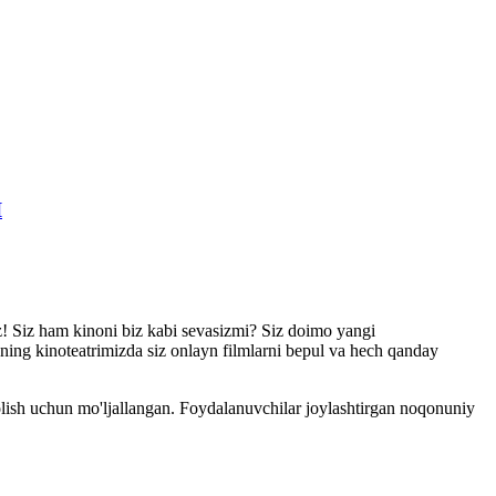
I
iz! Siz ham kinoni biz kabi sevasizmi? Siz doimo yangi
zning kinoteatrimizda siz onlayn filmlarni bepul va hech qanday
olish uchun mo'ljallangan. Foydalanuvchilar joylashtirgan noqonuniy