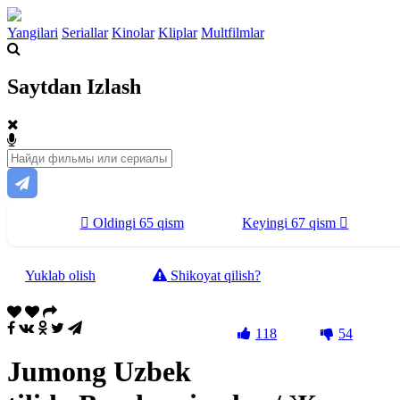
Yangilari
Seriallar
Kinolar
Kliplar
Multfilmlar
Saytdan Izlash
Oldingi 65 qism
Keyingi 67 qism
Yuklab olish
Shikoyat qilish?
118
54
Jumong Uzbek