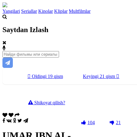
Yangilari
Seriallar
Kinolar
Kliplar
Multfilmlar
Saytdan Izlash
Oldingi 19 qism
Keyingi 21 qism
Shikoyat qilish?
104
21
UMAR IBN AL-