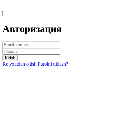
Авторизация
Kirish
Ro'yxatdan o'tish
Parolni tiklash?