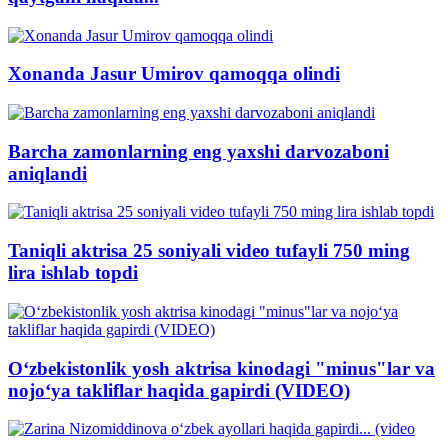
Xonanda Jasur Umirov qamoqqa olindi
Barcha zamonlarning eng yaxshi darvozaboni
aniqlandi
Taniqli aktrisa 25 soniyali video tufayli 750 ming
lira ishlab topdi
O‘zbekistonlik yosh aktrisa kinodagi "minus"lar va
nojo‘ya takliflar haqida gapirdi (VIDEO)