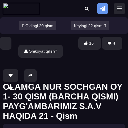
Oldingi 20 qism
Keyingi 22 qism
16
4
Shikoyat qilish?
OLAMGA NUR SOCHGAN OY
1- 30 QISM (BARCHA QISMI)
PAYG'AMBARIMIZ S.A.V
HAQIDA 21 - Qism