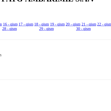
sm
16 - qism
17 - qism
18 - qism
19 - qism
20 - qism
21 - qism
22 - qis
28 - qism
29 - qism
30 - qism
m