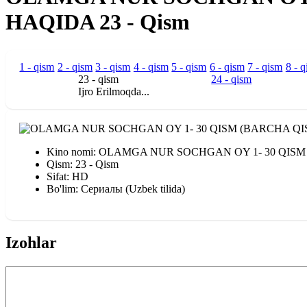
HAQIDA 23 - Qism
1 - qism
2 - qism
3 - qism
4 - qism
5 - qism
6 - qism
7 - qism
8 - 
23 - qism
24 - qism
Ijro Erilmoqda...
Kino nomi: OLAMGA NUR SOCHGAN OY 1- 30 QISM
Qism: 23 - Qism
Sifat: HD
Bo'lim: Сериалы (Uzbek tilida)
Izohlar