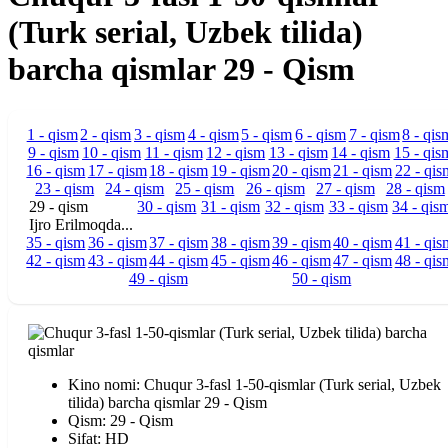
(Turk serial, Uzbek tilida)
barcha qismlar 29 - Qism
1 - qism
2 - qism
3 - qism
4 - qism
5 - qism
6 - qism
7 - qism
8 - qis
9 - qism
10 - qism
11 - qism
12 - qism
13 - qism
14 - qism
15 - qis
16 - qism
17 - qism
18 - qism
19 - qism
20 - qism
21 - qism
22 - qis
23 - qism
24 - qism
25 - qism
26 - qism
27 - qism
28 - qism
29 - qism
30 - qism
31 - qism
32 - qism
33 - qism
34 - qis
Ijro Erilmoqda...
35 - qism
36 - qism
37 - qism
38 - qism
39 - qism
40 - qism
41 - qis
42 - qism
43 - qism
44 - qism
45 - qism
46 - qism
47 - qism
48 - qis
49 - qism
50 - qism
Kino nomi: Chuqur 3-fasl 1-50-qismlar (Turk serial, Uzbek
tilida) barcha qismlar 29 - Qism
Qism: 29 - Qism
Sifat: HD