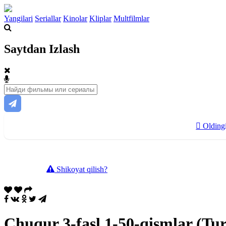
Yangilari
Seriallar
Kinolar
Kliplar
Multfilmlar
Saytdan Izlash
Olding
Shikoyat qilish?
Chuqur 3-fasl 1-50-qismlar (Tur