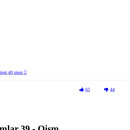
ingi 40 qism
65
44
smlar 39 - Qism