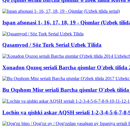
Ispan afsonasi 1- 16, 17, 18, 19 - Qismlar (Uzbek tilida
Qasamyod / Söz Turk Serial Uzbek Tilida
Xonadon Qozoq seriali Barcha qismlar O'zbek tilida
Bu Oqshom Misr seriali Barcha qismlar O'zbek tilid
Lochin va qishki askar AQSH seriali 1-2-3-4-5-6-7-8-