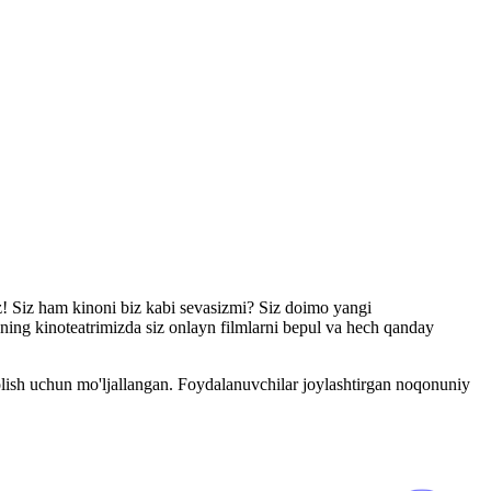
iz! Siz ham kinoni biz kabi sevasizmi? Siz doimo yangi
zning kinoteatrimizda siz onlayn filmlarni bepul va hech qanday
olish uchun mo'ljallangan. Foydalanuvchilar joylashtirgan noqonuniy