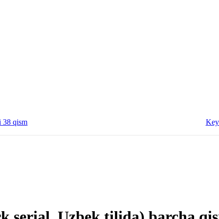
i 38 qism
Key
k serial, Uzbek tilida) barcha qi