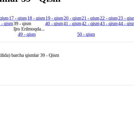
 qism
17 - qism
18 - qism
19 - qism
20 - qism
21 - qism
22 - qism
23 - qis
 - qism
39 - qism
40 - qism
41 - qism
42 - qism
43 - qism
44 - qis
Ijro Erilmoqda...
49 - qism
50 - qism
ilida) barcha qismlar 39 - Qism