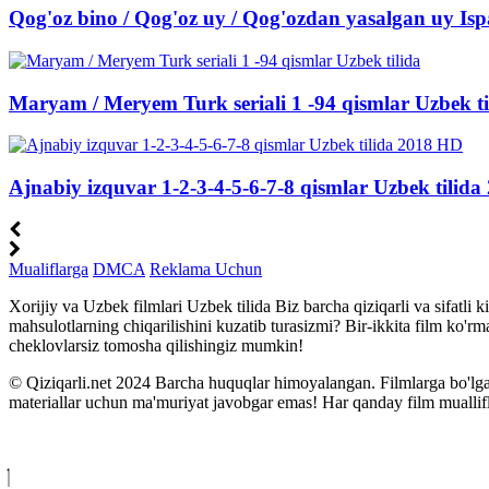
Qog'oz bino / Qog'oz uy / Qog'ozdan yasalgan uy Ispa
Maryam / Meryem Turk seriali 1 -94 qismlar Uzbek ti
Ajnabiy izquvar 1-2-3-4-5-6-7-8 qismlar Uzbek tilid
Mualiflarga
DMCA
Reklama Uchun
Xorijiy va Uzbek filmlari Uzbek tilida Biz barcha qiziqarli va sifatl
mahsulotlarning chiqarilishini kuzatib turasizmi? Bir-ikkita film ko'
cheklovlarsiz tomosha qilishingiz mumkin!
© Qiziqarli.net 2024 Barcha huquqlar himoyalangan. Filmlarga bo'lgan
materiallar uchun ma'muriyat javobgar emas! Har qanday film muallifli