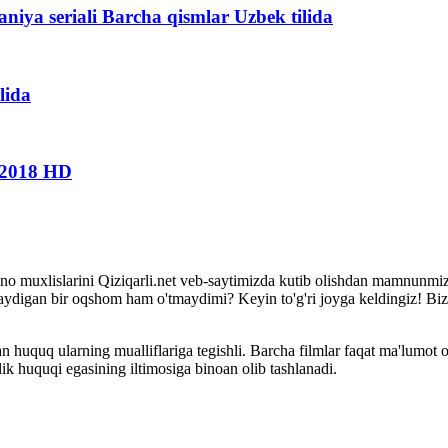
niya seriali Barcha qismlar Uzbek tilida
lida
a 2018 HD
i kino muxlislarini Qiziqarli.net veb-saytimizda kutib olishdan mamnunm
rmaydigan bir oqshom ham o'tmaydimi? Keyin to'g'ri joyga keldingiz! Bi
 huquq ularning mualliflariga tegishli. Barcha filmlar faqat ma'lumot 
k huquqi egasining iltimosiga binoan olib tashlanadi.