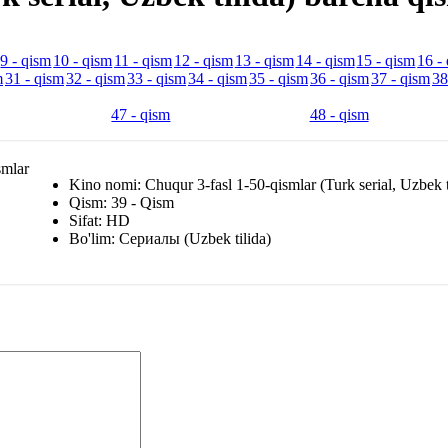
9 - qism
10 - qism
11 - qism
12 - qism
13 - qism
14 - qism
15 - qism
16 -
m
31 - qism
32 - qism
33 - qism
34 - qism
35 - qism
36 - qism
37 - qism
38
47 - qism
48 - qism
Kino nomi: Chuqur 3-fasl 1-50-qismlar (Turk serial, Uzbek t
Qism: 39 - Qism
Sifat: HD
Bo'lim: Сериалы (Uzbek tilida)