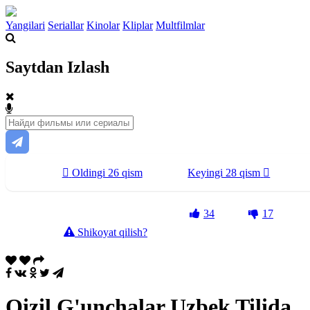
Yangilari
Seriallar
Kinolar
Kliplar
Multfilmlar
Saytdan Izlash
Oldingi 26 qism
Keyingi 28 qism
34
17
Shikoyat qilish?
Qizil G'unchalar Uzbek Tilida