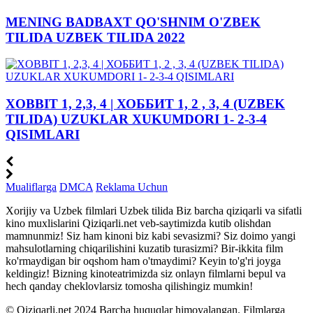
MENING BADBAXT QO'SHNIM O'ZBEK
TILIDA UZBEK TILIDA 2022
XOBBIT 1, 2,3, 4 | ХОББИТ 1, 2 , 3, 4 (UZBEK
TILIDA) UZUKLAR XUKUMDORI 1- 2-3-4
QISIMLARI
Mualiflarga
DMCA
Reklama Uchun
Xorijiy va Uzbek filmlari Uzbek tilida Biz barcha qiziqarli va sifatli
kino muxlislarini Qiziqarli.net veb-saytimizda kutib olishdan
mamnunmiz! Siz ham kinoni biz kabi sevasizmi? Siz doimo yangi
mahsulotlarning chiqarilishini kuzatib turasizmi? Bir-ikkita film
ko'rmaydigan bir oqshom ham o'tmaydimi? Keyin to'g'ri joyga
keldingiz! Bizning kinoteatrimizda siz onlayn filmlarni bepul va
hech qanday cheklovlarsiz tomosha qilishingiz mumkin!
© Qiziqarli.net 2024 Barcha huquqlar himoyalangan. Filmlarga