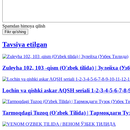
Spamdan himoya qilish
Fikr qo'shing
Tavsiya etilgan
Zuleyha 102, 103 -qism (O'zbek tilida) | Зулейха (У
Lochin va qishki askar AQSH seriali 1-2-3-4-5-6-7-8-
Tarmoqdagi Tuzoq (O'zbek Tilida) | Тармоқдаги Ту