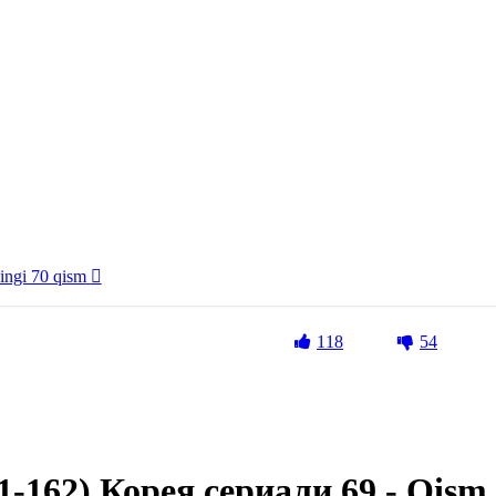
ingi 70 qism
118
54
1-162) Корея сериали 69 - Qism