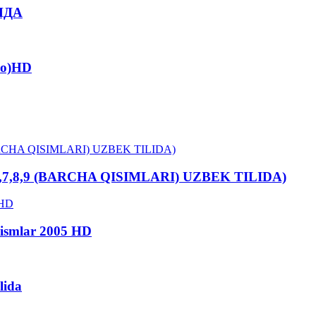
ИДА
но)HD
 6,7,8,9 (BARCHA QISIMLARI) UZBEK TILIDA)
 qismlar 2005 HD
lida