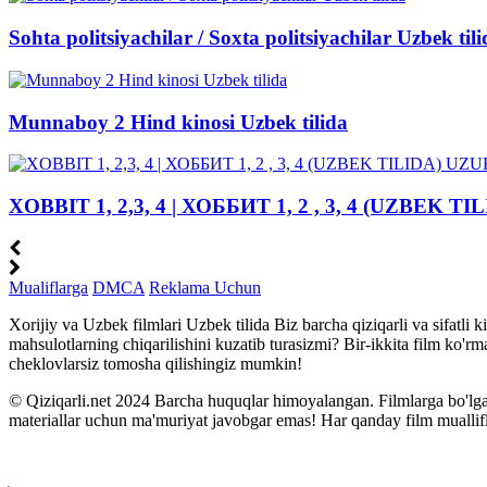
Sohta politsiyachilar / Soxta politsiyachilar Uzbek til
Munnaboy 2 Hind kinosi Uzbek tilida
XOBBIT 1, 2,3, 4 | ХОББИТ 1, 2 , 3, 4 (UZBEK
Mualiflarga
DMCA
Reklama Uchun
Xorijiy va Uzbek filmlari Uzbek tilida Biz barcha qiziqarli va sifatl
mahsulotlarning chiqarilishini kuzatib turasizmi? Bir-ikkita film ko'
cheklovlarsiz tomosha qilishingiz mumkin!
© Qiziqarli.net 2024 Barcha huquqlar himoyalangan. Filmlarga bo'lgan
materiallar uchun ma'muriyat javobgar emas! Har qanday film muallifli