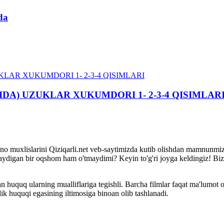
ida
 TILIDA) UZUKLAR XUKUMDORI 1- 2-3-4 QISIMLAR
i kino muxlislarini Qiziqarli.net veb-saytimizda kutib olishdan mamnunm
rmaydigan bir oqshom ham o'tmaydimi? Keyin to'g'ri joyga keldingiz! Bi
 huquq ularning mualliflariga tegishli. Barcha filmlar faqat ma'lumot 
k huquqi egasining iltimosiga binoan olib tashlanadi.