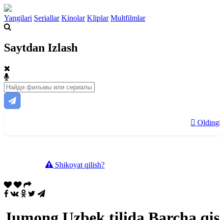
Yangilari
Seriallar
Kinolar
Kliplar
Multfilmlar
Saytdan Izlash
Olding
Shikoyat qilish?
Jumong Uzbek tilida Barcha qi