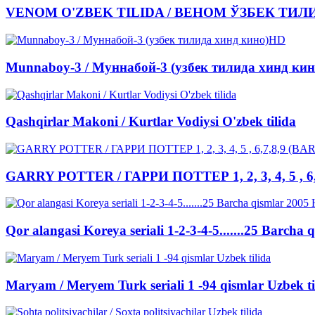
VENOM O'ZBEK TILIDA / ВЕНОМ ЎЗБЕК ТИЛ
Munnaboy-3 / Муннабой-3 (узбек тилида хинд ки
Qashqirlar Makoni / Kurtlar Vodiysi O'zbek tilida
GARRY POTTER / ГАРРИ ПОТТЕР 1, 2, 3, 4, 5 ,
Qor alangasi Koreya seriali 1-2-3-4-5.......25 Barcha
Maryam / Meryem Turk seriali 1 -94 qismlar Uzbek ti