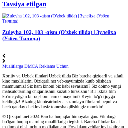
Tavsiya etilgan
Zuleyha 102, 103 -qism (O'zbek tilida) | Зулейха
(Узбек Тилида)
Mualiflarga
DMCA
Reklama Uchun
Xorijiy va Uzbek filmlari Uzbek tilida Biz barcha qiziqarli va sifatli
kino muxlislarini Qiziqarli.net veb-saytimizda kutib olishdan
mamnunmiz! Siz ham kinoni biz kabi sevasizmi? Siz doimo yangi
mahsulotlarning chiqarilishini kuzatib turasizmi? Bir-ikkita film
ko'rmaydigan bir oqshom ham o'tmaydimi? Keyin to'g'ri joyga
keldingiz! Bizning kinoteatrimizda siz onlayn filmlarni bepul va
hech qanday cheklovlarsiz tomosha qilishingiz mumkin!
© Qiziqarli.net 2024 Barcha huquqlar himoyalangan. Filmlarga
bo'lgan huquq ularning mualliflariga tegishli. Barcha filmlar faqat
ma'lumot olish uchun mo'ljallangan. Foydalanuvchilar joylashtirgan