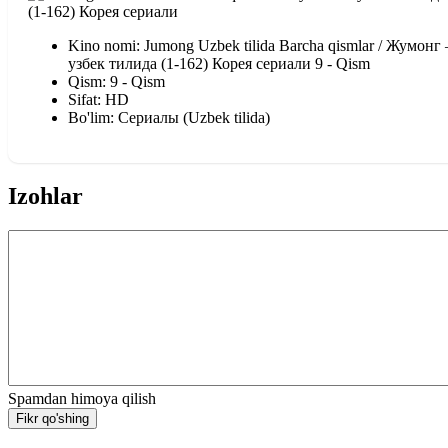
Kino nomi: Jumong Uzbek tilida Barcha qismlar / Жумонг 
узбек тилида (1-162) Корея сериали 9 - Qism
Qism: 9 - Qism
Sifat: HD
Bo'lim: Сериалы (Uzbek tilida)
Izohlar
Spamdan himoya qilish
Fikr qo'shing