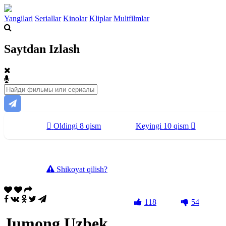
Yangilari
Seriallar
Kinolar
Kliplar
Multfilmlar
Saytdan Izlash
Oldingi 8 qism
Keyingi 10 qism
Shikoyat qilish?
118
54
Jumong Uzbek