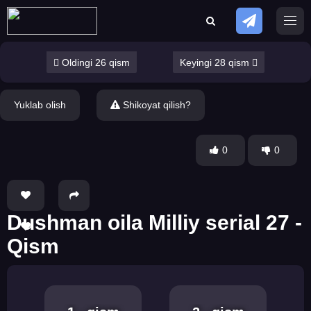
Oldingi 26 qism
Keyingi 28 qism
Yuklab olish
Shikoyat qilish?
0
0
Dushman oila Milliy serial 27 -
Qism