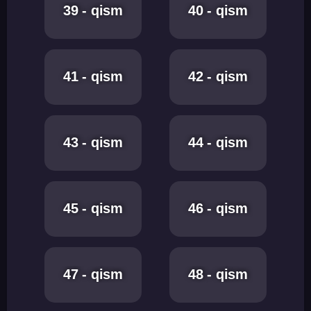
39 - qism
40 - qism
41 - qism
42 - qism
43 - qism
44 - qism
45 - qism
46 - qism
47 - qism
48 - qism