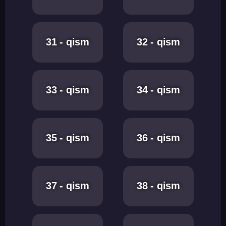
31 - qism
32 - qism
33 - qism
34 - qism
35 - qism
36 - qism
37 - qism
38 - qism