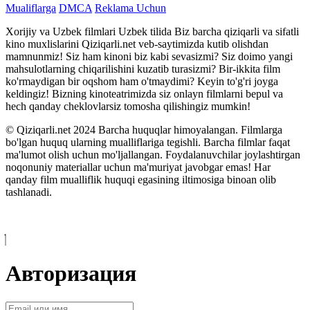
Mualiflarga
DMCA
Reklama Uchun
Xorijiy va Uzbek filmlari Uzbek tilida Biz barcha qiziqarli va sifatli
kino muxlislarini Qiziqarli.net veb-saytimizda kutib olishdan
mamnunmiz! Siz ham kinoni biz kabi sevasizmi? Siz doimo yangi
mahsulotlarning chiqarilishini kuzatib turasizmi? Bir-ikkita film
ko'rmaydigan bir oqshom ham o'tmaydimi? Keyin to'g'ri joyga
keldingiz! Bizning kinoteatrimizda siz onlayn filmlarni bepul va
hech qanday cheklovlarsiz tomosha qilishingiz mumkin!
© Qiziqarli.net 2024 Barcha huquqlar himoyalangan. Filmlarga
bo'lgan huquq ularning mualliflariga tegishli. Barcha filmlar faqat
ma'lumot olish uchun mo'ljallangan. Foydalanuvchilar joylashtirgan
noqonuniy materiallar uchun ma'muriyat javobgar emas! Har
qanday film mualliflik huquqi egasining iltimosiga binoan olib
tashlanadi.
Авторизация