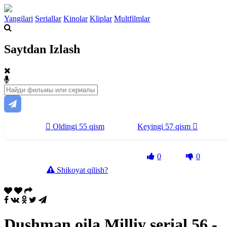
Yangilari
Seriallar
Kinolar
Kliplar
Multfilmlar
Saytdan Izlash
Oldingi 55 qism
Keyingi 57 qism
0
0
Shikoyat qilish?
Dushman oila Milliy serial 56 -