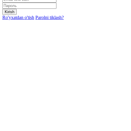
Kirish
Ro'yxatdan o'tish
Parolni tiklash?